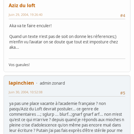
Aziz du loft
Juin 29, 2004, 19:26:40
#4
Aka va te faire enculer!
Quand un texte n'est pas de soit on donne les réferences;)
m'enfin vu l'avatar on se doute que tout est imposture chez
aka...
Vos gueules!
lapinchien
admin zonard
Juin 30, 2004, 10:52:08
#5
ya pas une place vacante à l'academie française ? non
pasqu'Aziz du Loft devrait postuler... ce genre de
commentaires ...; sglurp ... blurf..;gnarf gnarf arf... non m'est
qu'est ce qui m'arrive ? depuis quand je réponds aux mioches n
pleine crise d'adolescence qu'on même pas encore mué dans
leur écriture ? Putain j'ai pas fais exprès d'être stérile pour me