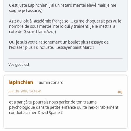
C'est juste Lapinchien! J'ai un retard mental élevé mais je me
soigne je t'assure;)
Aziz du loft à l'académie française.... ça me choquerait pas vu le
nombre de sous merde intello qui y trainent! Je le mettrai à
coté de Giscard l'ami Aziz;)
Oui je suis votre raisonement un boulet plus t'essaye de
l'écraser plus il s'incruste....essayer Saint Marc!!
Vos gueules!
lapinchien
admin zonard
Juin 30, 2004, 14:18:41
#8
et a par çà tu pourrais nous parler de ton trauma
psychologique dans ta petite enfance qui ta inexorrablement
conduit à aimer David Spade ?