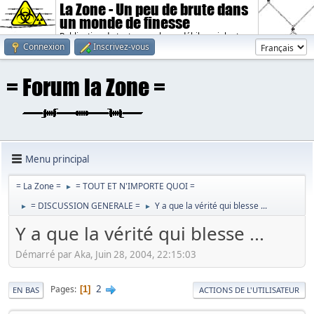
La Zone - Un peu de brute dans
un monde de finesse
Publication de textes sombres, débiles, violents.
Connexion
Inscrivez-vous
Menu principal
= La Zone =
= TOUT ET N'IMPORTE QUOI =
►
= DISCUSSION GENERALE =
Y a que la vérité qui blesse ...
►
►
Y a que la vérité qui blesse ...
Démarré par Aka, Juin 28, 2004, 22:15:03
2
Pages
1
EN BAS
ACTIONS DE L'UTILISATEUR