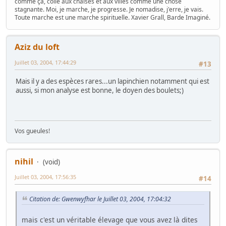
comme ça, collé aux chaises et aux villes comme une chose
stagnante. Moi, je marche, je progresse. Je nomadise, j'erre, je vais.
Toute marche est une marche spirituelle. Xavier Grall, Barde Imaginé.
Aziz du loft
Juillet 03, 2004, 17:44:29
#13
Mais il y a des espèces rares...un lapinchien notamment qui est
aussi, si mon analyse est bonne, le doyen des boulets;)
Vos gueules!
nihil
(void)
Juillet 03, 2004, 17:56:35
#14
Citation de: Gwenwyfhar le Juillet 03, 2004, 17:04:32
mais c'est un véritable élevage que vous avez là dites