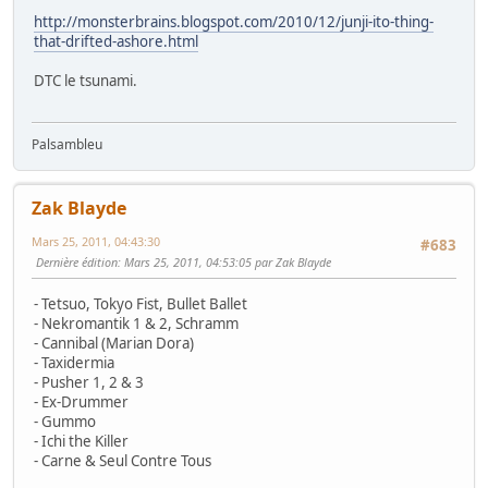
http://monsterbrains.blogspot.com/2010/12/junji-ito-thing-
that-drifted-ashore.html
DTC le tsunami.
Palsambleu
Zak Blayde
Mars 25, 2011, 04:43:30
#683
Dernière édition
: Mars 25, 2011, 04:53:05 par Zak Blayde
- Tetsuo, Tokyo Fist, Bullet Ballet
- Nekromantik 1 & 2, Schramm
- Cannibal (Marian Dora)
- Taxidermia
- Pusher 1, 2 & 3
- Ex-Drummer
- Gummo
- Ichi the Killer
- Carne & Seul Contre Tous