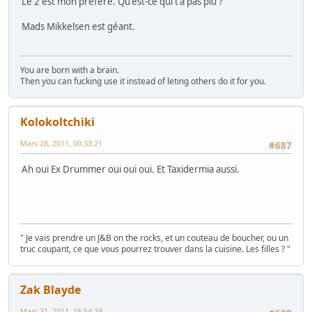
Le 2 est mon préféré. Qu'est-ce qui t'a pas plu ?
Mads Mikkelsen est géant.
You are born with a brain.
Then you can fucking use it instead of leting others do it for you.
Kolokoltchiki
Mars 28, 2011, 00:33:21
#687
Ah oui Ex Drummer oui oui oui. Et Taxidermia aussi.
" Je vais prendre un J&B on the rocks, et un couteau de boucher, ou un
truc coupant, ce que vous pourrez trouver dans la cuisine. Les filles ? "
Zak Blayde
Mars 31, 2011, 16:54:19