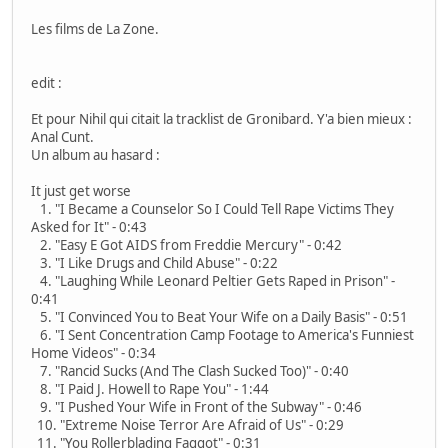
Les films de La Zone.
edit :
Et pour Nihil qui citait la tracklist de Gronibard. Y'a bien mieux :
Anal Cunt.
Un album au hasard :
It just get worse
1. "I Became a Counselor So I Could Tell Rape Victims They
Asked for It" - 0:43
2. "Easy E Got AIDS from Freddie Mercury" - 0:42
3. "I Like Drugs and Child Abuse" - 0:22
4. "Laughing While Leonard Peltier Gets Raped in Prison" -
0:41
5. "I Convinced You to Beat Your Wife on a Daily Basis" - 0:51
6. "I Sent Concentration Camp Footage to America's Funniest
Home Videos" - 0:34
7. "Rancid Sucks (And The Clash Sucked Too)" - 0:40
8. "I Paid J. Howell to Rape You" - 1:44
9. "I Pushed Your Wife in Front of the Subway" - 0:46
10. "Extreme Noise Terror Are Afraid of Us" - 0:29
11. "You Rollerblading Faggot" - 0:31