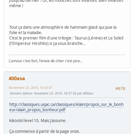
Jusqu'au dernier ! Or, les mouches sont vivantes. Bien vivantes
même !
Tout ça dans une atmosphère de hammam glacé qui pue la
folie et la maladie.
C'est le premier film d'une trilogie : Taurus (Lénine) et Le Soleil
(l'Empereur Hirohito) si ça vous branche...
L'amour c'est fort, l'envie de chier c'est pire...
400asa
Novembre 23, 2010, 16:50:47
#678
Dernière édition
: Novembre 23, 2010, 16:57:36 par 400asa
http://classiques.uqac.ca/classiques/Alain/propos_sur_le_bonh
eur/alain_propos_bonheur.pdf
kikoolol level 10. Mais j'assume.
Ça commence à partir de la page onze.