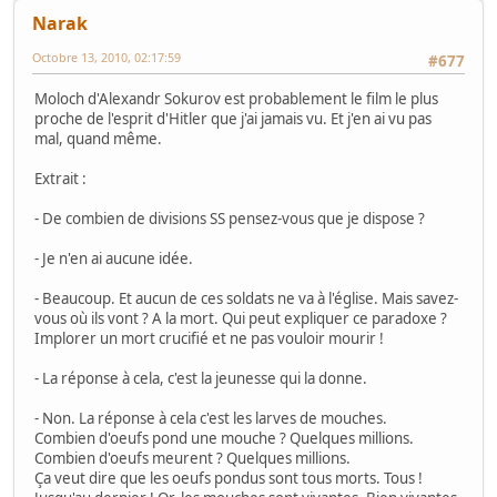
Narak
Octobre 13, 2010, 02:17:59
#677
Moloch d'Alexandr Sokurov est probablement le film le plus
proche de l'esprit d'Hitler que j'ai jamais vu. Et j'en ai vu pas
mal, quand même.
Extrait :
- De combien de divisions SS pensez-vous que je dispose ?
- Je n'en ai aucune idée.
- Beaucoup. Et aucun de ces soldats ne va à l'église. Mais savez-
vous où ils vont ? A la mort. Qui peut expliquer ce paradoxe ?
Implorer un mort crucifié et ne pas vouloir mourir !
- La réponse à cela, c'est la jeunesse qui la donne.
- Non. La réponse à cela c'est les larves de mouches.
Combien d'oeufs pond une mouche ? Quelques millions.
Combien d'oeufs meurent ? Quelques millions.
Ça veut dire que les oeufs pondus sont tous morts. Tous !