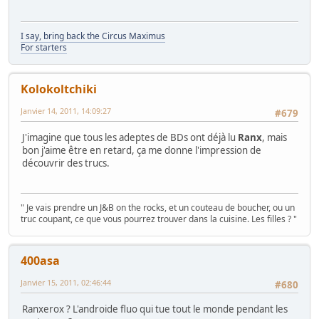
I say, bring back the Circus Maximus
For starters
Kolokoltchiki
Janvier 14, 2011, 14:09:27
#679
J'imagine que tous les adeptes de BDs ont déjà lu
Ranx
, mais
bon j'aime être en retard, ça me donne l'impression de
découvrir des trucs.
" Je vais prendre un J&B on the rocks, et un couteau de boucher, ou un
truc coupant, ce que vous pourrez trouver dans la cuisine. Les filles ? "
400asa
Janvier 15, 2011, 02:46:44
#680
Ranxerox ? L'androide fluo qui tue tout le monde pendant les