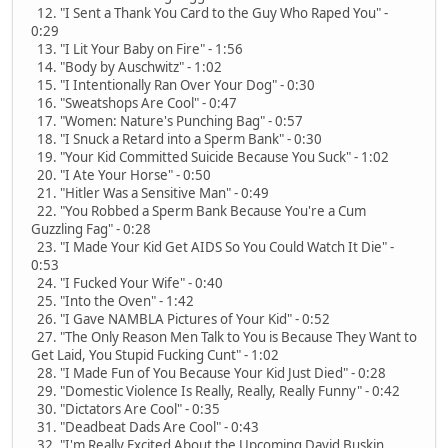
12. "I Sent a Thank You Card to the Guy Who Raped You" -
0:29
13. "I Lit Your Baby on Fire" - 1:56
14. "Body by Auschwitz" - 1:02
15. "I Intentionally Ran Over Your Dog" - 0:30
16. "Sweatshops Are Cool" - 0:47
17. "Women: Nature's Punching Bag" - 0:57
18. "I Snuck a Retard into a Sperm Bank" - 0:30
19. "Your Kid Committed Suicide Because You Suck" - 1:02
20. "I Ate Your Horse" - 0:50
21. "Hitler Was a Sensitive Man" - 0:49
22. "You Robbed a Sperm Bank Because You're a Cum
Guzzling Fag" - 0:28
23. "I Made Your Kid Get AIDS So You Could Watch It Die" -
0:53
24. "I Fucked Your Wife" - 0:40
25. "Into the Oven" - 1:42
26. "I Gave NAMBLA Pictures of Your Kid" - 0:52
27. "The Only Reason Men Talk to You is Because They Want to
Get Laid, You Stupid Fucking Cunt" - 1:02
28. "I Made Fun of You Because Your Kid Just Died" - 0:28
29. "Domestic Violence Is Really, Really, Really Funny" - 0:42
30. "Dictators Are Cool" - 0:35
31. "Deadbeat Dads Are Cool" - 0:43
32. "I'm Really Excited About the Upcoming David Buskin