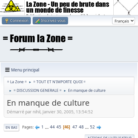
La Zone - Un peu de brute dans
un monde de finesse
Publication de textes sombres, débiles, violents.
Connexion
Inscrivez-vous
Menu principal
= La Zone =
= TOUT ET N'IMPORTE QUOI =
►
= DISCUSSION GENERALE =
En manque de culture
►
►
En manque de culture
Démarré par nihil, Janvier 30, 2005, 13:54:52
1
...
44
45
47
48
...
52
Pages
46
EN BAS
ACTIONS DE L'UTILISATEUR