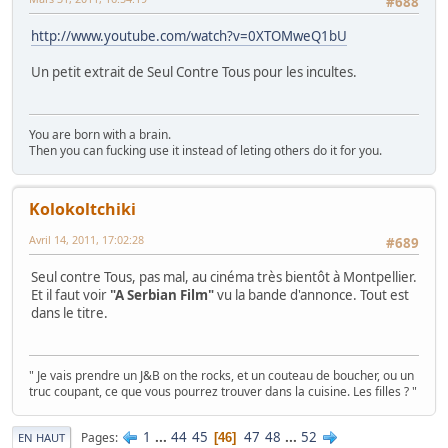
#688
http://www.youtube.com/watch?v=0XTOMweQ1bU
Un petit extrait de Seul Contre Tous pour les incultes.
You are born with a brain.
Then you can fucking use it instead of leting others do it for you.
Kolokoltchiki
Avril 14, 2011, 17:02:28
#689
Seul contre Tous, pas mal, au cinéma très bientôt à Montpellier.
Et il faut voir
"A Serbian Film"
vu la bande d'annonce. Tout est
dans le titre.
" Je vais prendre un J&B on the rocks, et un couteau de boucher, ou un
truc coupant, ce que vous pourrez trouver dans la cuisine. Les filles ? "
1
...
44
45
47
48
...
52
Pages
46
EN HAUT