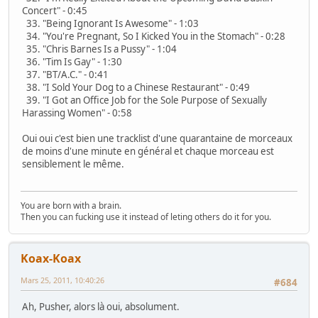
Concert" - 0:45
33. "Being Ignorant Is Awesome" - 1:03
34. "You're Pregnant, So I Kicked You in the Stomach" - 0:28
35. "Chris Barnes Is a Pussy" - 1:04
36. "Tim Is Gay" - 1:30
37. "BT/A.C." - 0:41
38. "I Sold Your Dog to a Chinese Restaurant" - 0:49
39. "I Got an Office Job for the Sole Purpose of Sexually
Harassing Women" - 0:58
Oui oui c'est bien une tracklist d'une quarantaine de morceaux
de moins d'une minute en général et chaque morceau est
sensiblement le même.
You are born with a brain.
Then you can fucking use it instead of leting others do it for you.
Koax-Koax
Mars 25, 2011, 10:40:26
#684
Ah, Pusher, alors là oui, absolument.