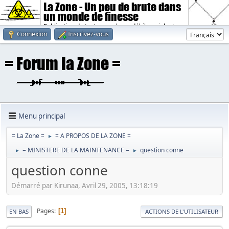
La Zone - Un peu de brute dans
un monde de finesse
Publication de textes sombres, débiles, violents.
Connexion
Inscrivez-vous
Menu principal
= La Zone =
= A PROPOS DE LA ZONE =
►
= MINISTERE DE LA MAINTENANCE =
question conne
►
►
question conne
Démarré par Kirunaa, Avril 29, 2005, 13:18:19
Pages
1
EN BAS
ACTIONS DE L'UTILISATEUR