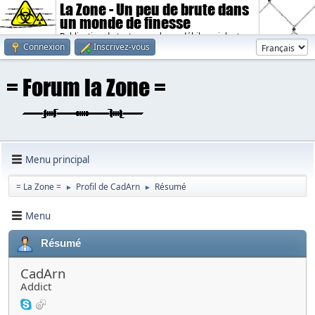
La Zone - Un peu de brute dans
un monde de finesse
Publication de textes sombres, débiles, violents.
Connexion
Inscrivez-vous
Menu principal
= La Zone =
Profil de CadArn
Résumé
►
►
Menu
Résumé
CadArn
Addict