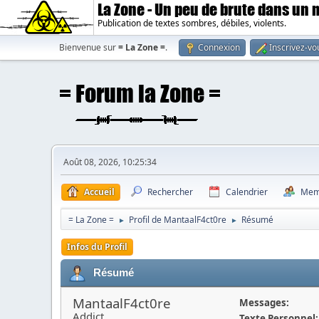
La Zone - Un peu de brute dans un
Publication de textes sombres, débiles, violents.
Bienvenue sur
= La Zone =
.
Connexion
Inscrivez-vo
Août 08, 2026, 10:25:34
Accueil
Rechercher
Calendrier
Mem
= La Zone =
Profil de MantaalF4ct0re
Résumé
►
►
Infos du Profil
Résumé
MantaalF4ct0re
Messages:
Addict
Texte Personnel: