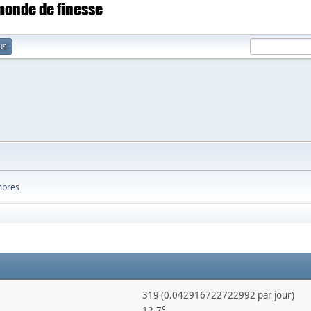
 monde de finesse
us
bres
319 (0.042916722722992 par jour)
12,7°