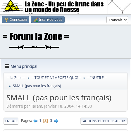
La Zone - Un peu de brute dans
un monde de finesse
Publication de textes sombres, débiles, violents.
Connexion
Inscrivez-vous
Menu principal
= La Zone =
= TOUT ET N'IMPORTE QUOI =
= INUTILE =
►
►
SMALL (pas pour les français)
►
SMALL (pas pour les français)
Démarré par Taram, Janvier 18, 2004, 14:14:30
1
3
Pages
2
EN BAS
ACTIONS DE L'UTILISATEUR