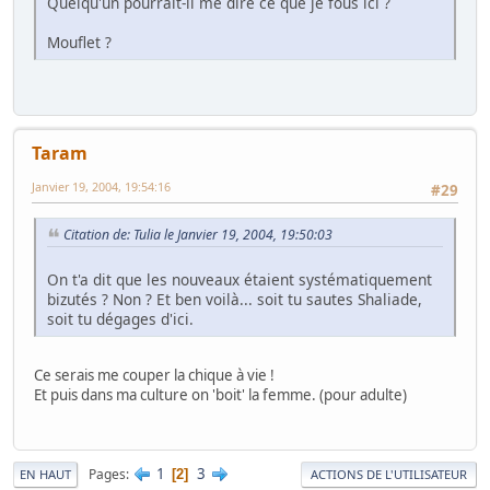
Quelqu'un pourrait-il me dire ce que je fous ici ?
Mouflet ?
Taram
Janvier 19, 2004, 19:54:16
#29
Citation de: Tulia le Janvier 19, 2004, 19:50:03
On t'a dit que les nouveaux étaient systématiquement
bizutés ? Non ? Et ben voilà... soit tu sautes Shaliade,
soit tu dégages d'ici.
Ce serais me couper la chique à vie !
Et puis dans ma culture on 'boit' la femme. (pour adulte)
1
3
Pages
2
EN HAUT
ACTIONS DE L'UTILISATEUR