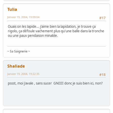
Tulia
Janvier 19, 2004, 19:09:04
#17
Ouais on les lapide... j'aime bien la lapidation, je trouve ça
rigolo, ça défoule vachement plus qu'une balle dans la tronche
ou une pauv pendaison minable.
~ Sa Saignerie ~
Shaliade
Janvier 19, 2004, 19:22:35
#18
pssst, moi j'avale , sans sucer GNIIII donc je suis bien ici, non?