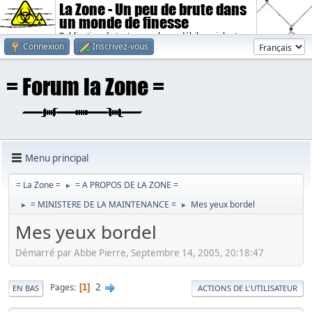
La Zone - Un peu de brute dans
un monde de finesse
Publication de textes sombres, débiles, violents.
Connexion
Inscrivez-vous
Menu principal
= La Zone =
= A PROPOS DE LA ZONE =
►
= MINISTERE DE LA MAINTENANCE =
Mes yeux bordel
►
►
Mes yeux bordel
Démarré par Abbe Pierre, Septembre 14, 2005, 20:18:47
2
Pages
1
EN BAS
ACTIONS DE L'UTILISATEUR