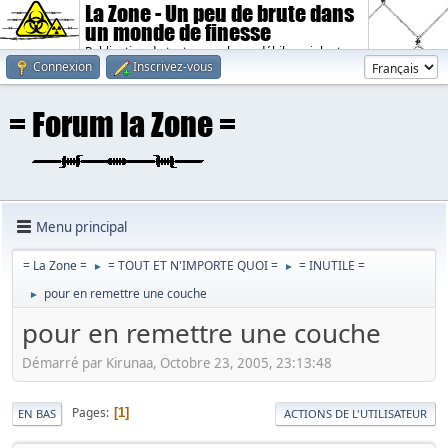
La Zone - Un peu de brute dans
un monde de finesse
Publication de textes sombres, débiles, violents.
Connexion
Inscrivez-vous
Menu principal
= La Zone =
= TOUT ET N'IMPORTE QUOI =
= INUTILE =
►
►
pour en remettre une couche
►
pour en remettre une couche
Démarré par Kirunaa, Octobre 23, 2005, 23:13:48
Pages
1
EN BAS
ACTIONS DE L'UTILISATEUR