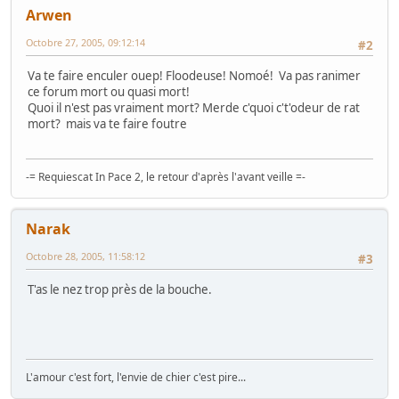
Arwen
Octobre 27, 2005, 09:12:14
#2
Va te faire enculer ouep! Floodeuse! Nomoé! Va pas ranimer
ce forum mort ou quasi mort!
Quoi il n'est pas vraiment mort? Merde c'quoi c't'odeur de rat
mort? mais va te faire foutre
-= Requiescat In Pace 2, le retour d'après l'avant veille =-
Narak
Octobre 28, 2005, 11:58:12
#3
T'as le nez trop près de la bouche.
L'amour c'est fort, l'envie de chier c'est pire...