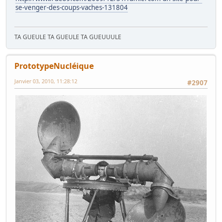
se-venger-des-coups-vaches-131804
TA GUEULE TA GUEULE TA GUEUUULE
PrototypeNucléique
Janvier 03, 2010, 11:28:12
#2907