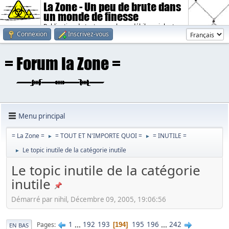
La Zone - Un peu de brute dans
un monde de finesse
Publication de textes sombres, débiles, violents.
Connexion
Inscrivez-vous
Menu principal
= La Zone =
= TOUT ET N'IMPORTE QUOI =
= INUTILE =
►
►
Le topic inutile de la catégorie inutile
►
Le topic inutile de la catégorie
inutile
Démarré par nihil, Décembre 09, 2005, 19:06:56
1
...
192
193
195
196
...
242
Pages
194
EN BAS