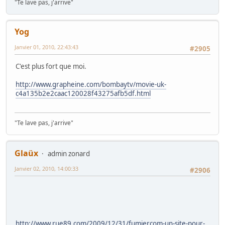
"Te lave pas, j'arrive"
Yog
Janvier 01, 2010, 22:43:43
#2905
C'est plus fort que moi.
http://www.grapheine.com/bombaytv/movie-uk-
c4a135b2e2caac120028f43275afb5df.html
"Te lave pas, j'arrive"
Glaüx
admin zonard
Janvier 02, 2010, 14:00:33
#2906
http://www.rue89.com/2009/12/31/fumiercom-un-site-pour-