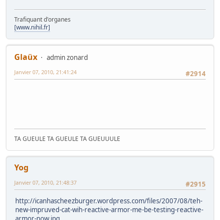
Trafiquant d'organes
[www.nihil.fr]
Glaüx
admin zonard
Janvier 07, 2010, 21:41:24
#2914
TA GUEULE TA GUEULE TA GUEUUULE
Yog
Janvier 07, 2010, 21:48:37
#2915
http://icanhascheezburger.wordpress.com/files/2007/08/teh-
new-impruved-cat-wih-reactive-armor-me-be-testing-reactive-
armor-now.jpg