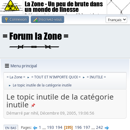
La Zone - Un peu de brute dans
un monde de finesse
Publication de textes sombres, débiles, violents.
Connexion
Inscrivez-vous
Menu principal
= La Zone =
= TOUT ET N'IMPORTE QUOI =
= INUTILE =
►
►
Le topic inutile de la catégorie inutile
►
Le topic inutile de la catégorie
inutile
Démarré par nihil, Décembre 09, 2005, 19:06:56
1
...
193
194
196
197
...
242
Pages
195
EN BAS