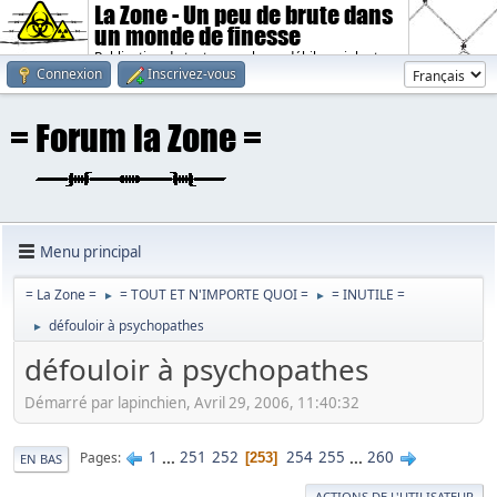
La Zone - Un peu de brute dans
un monde de finesse
Publication de textes sombres, débiles, violents.
Connexion
Inscrivez-vous
Menu principal
= La Zone =
= TOUT ET N'IMPORTE QUOI =
= INUTILE =
►
►
défouloir à psychopathes
►
défouloir à psychopathes
Démarré par lapinchien, Avril 29, 2006, 11:40:32
1
...
251
252
254
255
...
260
Pages
253
EN BAS
ACTIONS DE L'UTILISATEUR