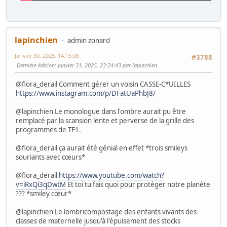
lapinchien
admin zonard
Janvier 30, 2025, 14:15:06
#3788
Dernière édition
: Janvier 31, 2025, 23:24:43 par lapinchien
@flora_derail Comment gérer un voisin CASSE-C*UILLES
https://www.instagram.com/p/DFatUaPhbJ8/
@lapinchien Le monologue dans l'ombre aurait pu être
remplacé par la scansion lente et perverse de la grille des
programmes de TF1.
@flora_derail ça aurait été génial en effet *trois smileys
souriants avec cœurs*
@flora_derail
https://www.youtube.com/watch?
v=iRxQi3qDwtM
Et toi tu fais quoi pour protéger notre planète
??? *smiley cœur*
@lapinchien Le lombricompostage des enfants vivants des
classes de maternelle jusqu'à l'épuisement des stocks