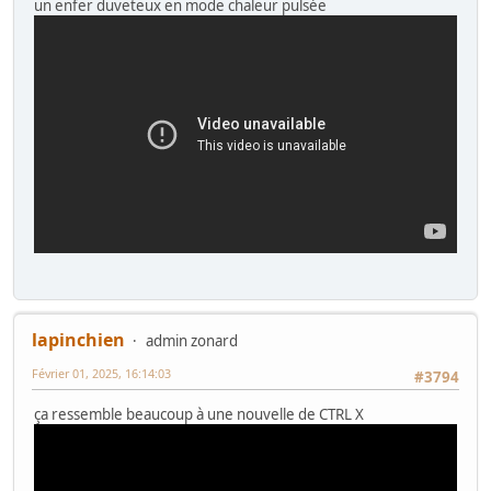
un enfer duveteux en mode chaleur pulsée
lapinchien
admin zonard
Février 01, 2025, 16:14:03
#3794
ça ressemble beaucoup à une nouvelle de CTRL X