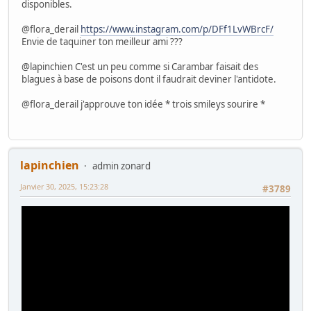
disponibles.
@flora_derail
https://www.instagram.com/p/DFf1LvWBrcF/
Envie de taquiner ton meilleur ami ???
@lapinchien C'est un peu comme si Carambar faisait des
blagues à base de poisons dont il faudrait deviner l'antidote.
@flora_derail j'approuve ton idée * trois smileys sourire *
lapinchien
admin zonard
Janvier 30, 2025, 15:23:28
#3789