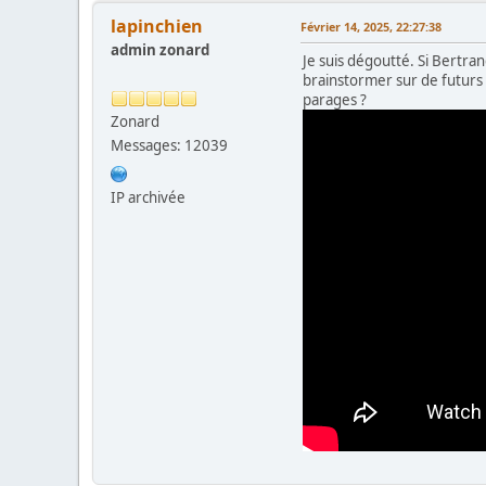
lapinchien
Février 14, 2025, 22:27:38
admin zonard
Je suis dégoutté. Si Bertran
brainstormer sur de futurs 
parages ?
Zonard
Messages: 12039
IP archivée