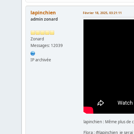
lapinchien
Février 18, 2025, 03:21:11
admin zonard
Zonard
Messages: 12039
IP archivée
lapinchien : Même plus de c
Flora : @lapinchien je serai