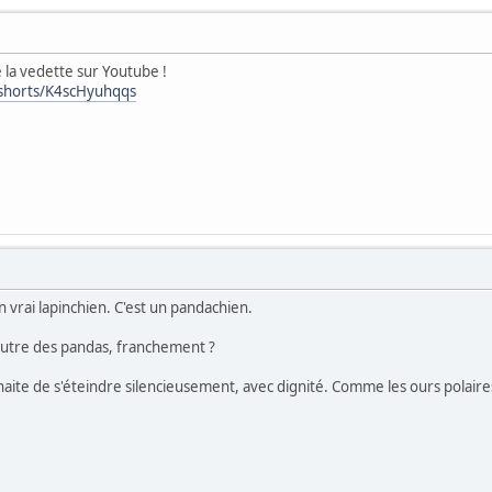
e la vedette sur Youtube !
shorts/K4scHyuhqqs
n vrai lapinchien. C'est un pandachien.
outre des pandas, franchement ?
haite de s'éteindre silencieusement, avec dignité. Comme les ours polaires