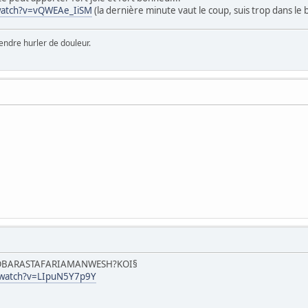
watch?v=vQWEAe_IiSM
(la dernière minute vaut le coup, suis trop dans le bu
ntendre hurler de douleur.
OBARASTAFARIAMANWESH?KOI§
/watch?v=LIpuN5Y7p9Y