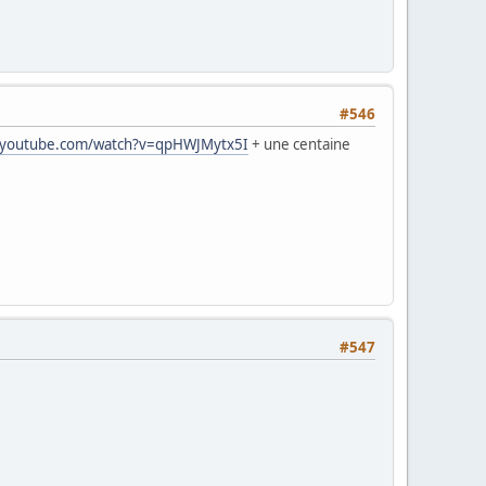
#546
.youtube.com/watch?v=qpHWJMytx5I
+ une centaine
#547