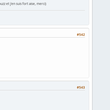
zz et j'en suis fort aise, merci)
#542
#543