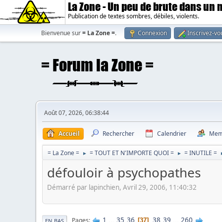
La Zone - Un peu de brute dans un
Publication de textes sombres, débiles, violents.
Bienvenue sur
= La Zone =
.
Connexion
Inscrivez-vo
Août 07, 2026, 06:38:44
Accueil
Rechercher
Calendrier
Mem
= La Zone =
= TOUT ET N'IMPORTE QUOI =
= INUTILE =
►
►
défouloir à psychopathes
Démarré par lapinchien, Avril 29, 2006, 11:40:32
1
...
35
36
38
39
...
260
Pages
37
EN BAS