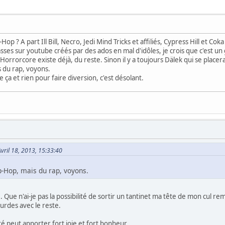
Hop ? A part Ill Bill, Necro, Jedi Mind Tricks et affiliés, Cypress Hill et 
s sur youtube créés par des ados en mal d'idôles, je crois que c'est un g
l'Horrorcore existe déjà, du reste. Sinon il y a toujours Dälek qui se place
s du rap, voyons.
 ça et rien pour faire diversion, c'est désolant.
Avril 18, 2013, 15:33:40
p-Hop, mais du rap, voyons.
.. Que n'ai-je pas la possibilité de sortir un tantinet ma tête de mon cul rem
ourdes avec le reste.
ité peut apporter fort joie et fort bonheur...