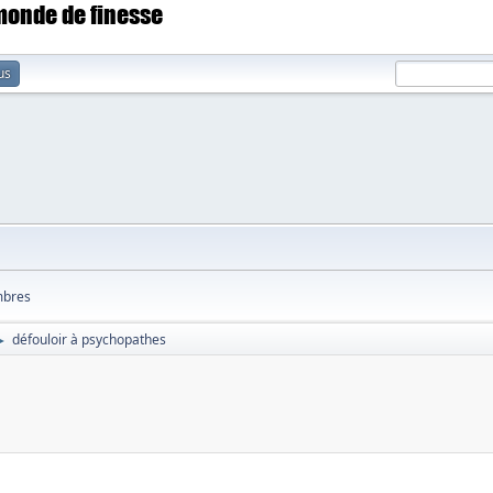
 monde de finesse
us
bres
défouloir à psychopathes
►