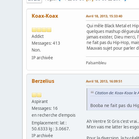
Koax-Koax
Avril 18, 2013, 15:33:40
Qui mêle Black Metal et Hip-
quelques mashup dégueulasse
Addict
jamais exister, Dieu merci, 
ne fait pas du Hip-Hop, mai
Messages: 413
Mauvais sujet pour parler de
Non.
IP archivée
Palsambleu
Berzelius
Avril 18, 2013, 16:09:51
Citation de: Koax-Koax le 
Aspirant
Booba ne fait pas du Hi
Messages: 16
en recherche d'empois
Ah Ventre St Gris c'est vrai.
Emplacement: lat :
M'en vais me latter les esg
50.6333 lg : 3.0667.
IP archivée
Pour la diversion, la tv-réal