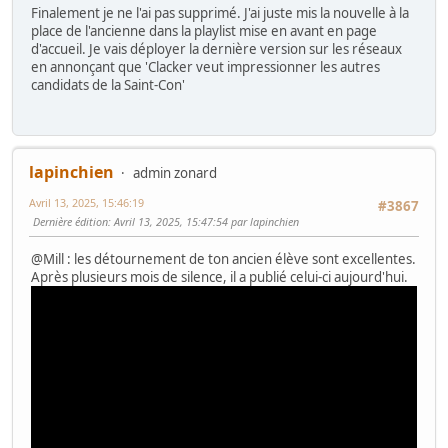
Finalement je ne l'ai pas supprimé. J'ai juste mis la nouvelle à la
place de l'ancienne dans la playlist mise en avant en page
d'accueil. Je vais déployer la dernière version sur les réseaux
en annonçant que 'Clacker veut impressionner les autres
candidats de la Saint-Con'
lapinchien
admin zonard
Avril 13, 2025, 15:46:19
#3867
Dernière édition
: Avril 13, 2025, 15:47:54 par lapinchien
@Mill : les détournement de ton ancien élève sont excellentes.
Après plusieurs mois de silence, il a publié celui-ci aujourd'hui.