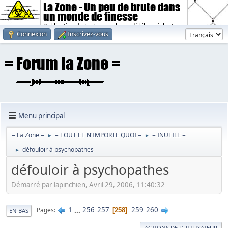
La Zone - Un peu de brute dans
un monde de finesse
Publication de textes sombres, débiles, violents.
Connexion
Inscrivez-vous
Menu principal
= La Zone =
= TOUT ET N'IMPORTE QUOI =
= INUTILE =
►
►
défouloir à psychopathes
►
défouloir à psychopathes
Démarré par lapinchien, Avril 29, 2006, 11:40:32
1
...
256
257
259
260
Pages
258
EN BAS
ACTIONS DE L'UTILISATEUR