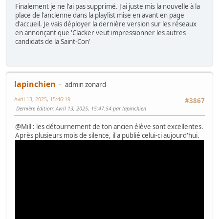
Finalement je ne l'ai pas supprimé. J'ai juste mis la nouvelle à la
place de l'ancienne dans la playlist mise en avant en page
d'accueil. Je vais déployer la dernière version sur les réseaux
en annonçant que 'Clacker veut impressionner les autres
candidats de la Saint-Con'
lapinchien
admin zonard
Avril 13, 2025, 15:46:19
#3867
Dernière édition
: Avril 13, 2025, 15:47:54 par lapinchien
@Mill : les détournement de ton ancien élève sont excellentes.
Après plusieurs mois de silence, il a publié celui-ci aujourd'hui.