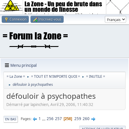
La Zone - Un peu de brute dans
un monde de finesse
Publication de textes sombres, débiles, violents.
Connexion
Inscrivez-vous
Menu principal
= La Zone =
= TOUT ET N'IMPORTE QUOI =
= INUTILE =
►
►
défouloir à psychopathes
►
défouloir à psychopathes
Démarré par lapinchien, Avril 29, 2006, 11:40:32
1
...
256
257
259
260
Pages
258
EN BAS
ACTIONS DE L'UTILISATEUR