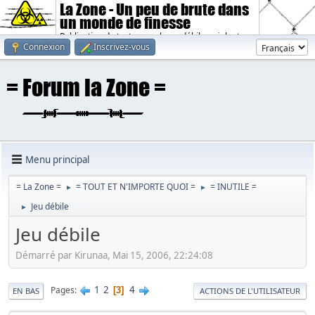
La Zone - Un peu de brute dans
un monde de finesse
Publication de textes sombres, débiles, violents.
Connexion
Inscrivez-vous
Menu principal
= La Zone =
= TOUT ET N'IMPORTE QUOI =
= INUTILE =
►
►
Jeu débile
►
Jeu débile
Démarré par Kirunaa, Mai 15, 2006, 22:24:08
1
2
4
Pages
3
EN BAS
ACTIONS DE L'UTILISATEUR