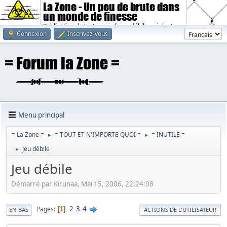
La Zone - Un peu de brute dans
un monde de finesse
Publication de textes sombres, débiles, violents.
Connexion
Inscrivez-vous
Menu principal
= La Zone =
= TOUT ET N'IMPORTE QUOI =
= INUTILE =
►
►
Jeu débile
►
Jeu débile
Démarré par Kirunaa, Mai 15, 2006, 22:24:08
2
3
4
Pages
1
EN BAS
ACTIONS DE L'UTILISATEUR