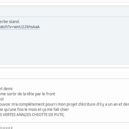
erbe stand.
watch?v=wnU22khsAaA
 et demi
e me sortir de la tête par le front
ool
 pouvoir m'a complètement pourri mon projet d'écriture d'il y a un an et d
ne qu'une fois le mois et ça me fait chier
ES VERTES ANN2ES CHIOTTE DE PUTE;
UEUUULE