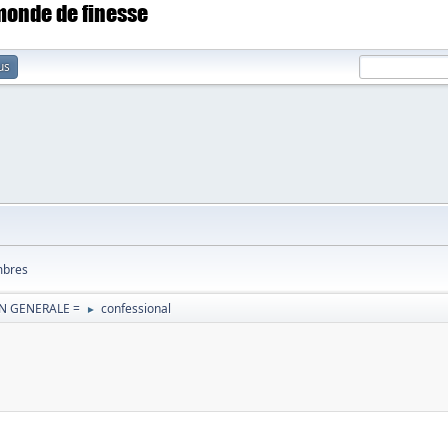
 monde de finesse
us
bres
N GENERALE =
confessional
►