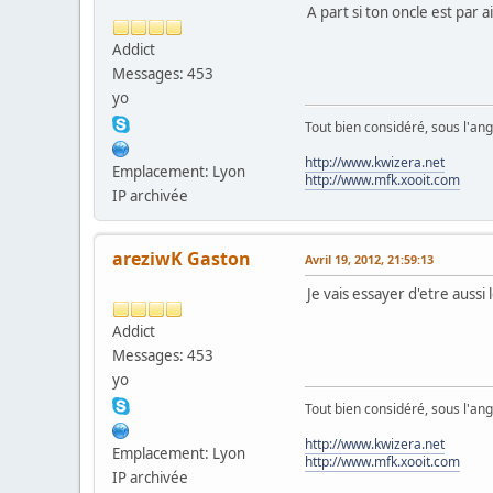
A part si ton oncle est par a
Addict
Messages: 453
yo
Tout bien considéré, sous l'ang
http://www.kwizera.net
Emplacement: Lyon
http://www.mfk.xooit.com
IP archivée
areziwK Gaston
Avril 19, 2012, 21:59:13
Je vais essayer d'etre auss
Addict
Messages: 453
yo
Tout bien considéré, sous l'ang
http://www.kwizera.net
Emplacement: Lyon
http://www.mfk.xooit.com
IP archivée