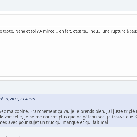
texte, Nana et toi ? A mince... en fait, c'est ta... heu... une rupture à ca
ril 16, 2012, 21:49:25
vec ma copine. Franchement ça va, je le prends bien. J'ai juste triplé
e vaisselle, je ne me nourris plus que de gâteau sec, je trouve que 
mes avec pour sujet un truc qui manque et qui fait mal.