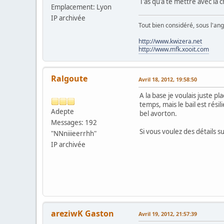
T'as qu'a te mettre avec la
Emplacement: Lyon
IP archivée
Tout bien considéré, sous l'ang
http://www.kwizera.net
http://www.mfk.xooit.com
Ralgoute
Avril 18, 2012, 19:58:50
A la base je voulais juste 
temps, mais le bail est rési
Adepte
bel avorton.
Messages: 192
Si vous voulez des détails 
"NNniiieerrhh"
IP archivée
areziwK Gaston
Avril 19, 2012, 21:57:39