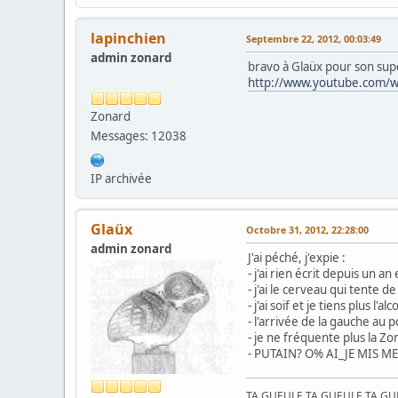
lapinchien
Septembre 22, 2012, 00:03:49
admin zonard
bravo à Glaüx pour son sup
http://www.youtube.com/
Zonard
Messages: 12038
IP archivée
Glaüx
Octobre 31, 2012, 22:28:00
admin zonard
J'ai péché, j'expie :
- j'ai rien écrit depuis un an
- j'ai le cerveau qui tente d
- j'ai soif et je tiens plus l'alc
- l'arrivée de la gauche au
- je ne fréquente plus la Zo
- PUTAIN? O% AI_JE MIS M
TA GUEULE TA GUEULE TA G