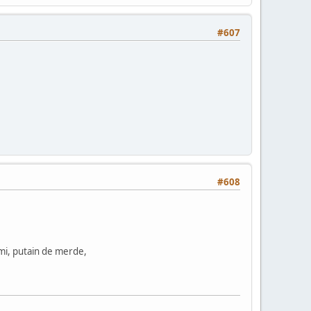
#607
#608
emi, putain de merde,