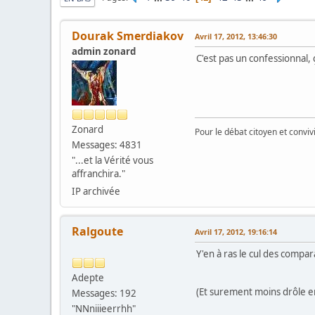
Dourak Smerdiakov
Avril 17, 2012, 13:46:30
admin zonard
C'est pas un confessionnal, ç
Zonard
Pour le débat citoyen et convi
Messages: 4831
"...et la Vérité vous
affranchira."
IP archivée
Ralgoute
Avril 17, 2012, 19:16:14
Y'en à ras le cul des compar
Adepte
(Et surement moins drôle e
Messages: 192
"NNniiieerrhh"