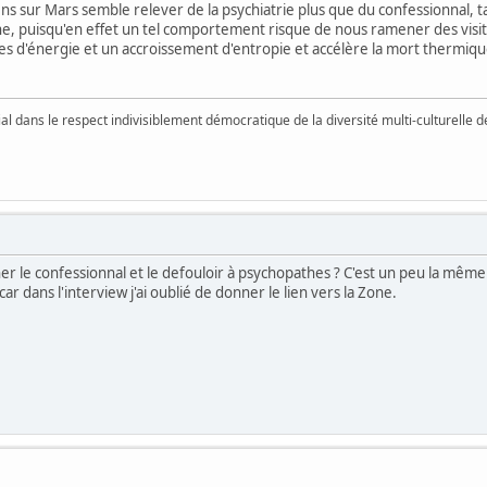
s sur Mars semble relever de la psychiatrie plus que du confessionnal, tan
one, puisqu'en effet un tel comportement risque de nous ramener des visi
s d'énergie et un accroissement d'entropie et accélère la mort thermique
vial dans le respect indivisiblement démocratique de la diversité multi-culturelle
ner le confessionnal et le defouloir à psychopathes ? C'est un peu la même 
 dans l'interview j'ai oublié de donner le lien vers la Zone.