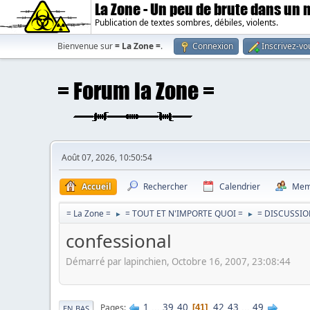
La Zone - Un peu de brute dans un
Publication de textes sombres, débiles, violents.
Bienvenue sur
= La Zone =
.
Connexion
Inscrivez-vo
Août 07, 2026, 10:50:54
Accueil
Rechercher
Calendrier
Mem
= La Zone =
= TOUT ET N'IMPORTE QUOI =
= DISCUSSIO
►
►
confessional
Démarré par lapinchien, Octobre 16, 2007, 23:08:44
1
...
39
40
42
43
...
49
Pages
41
EN BAS