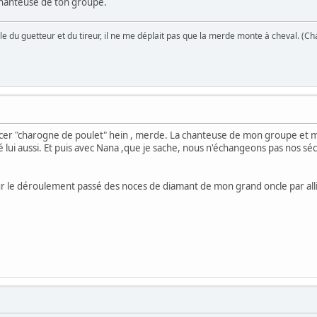
 chanteuse de ton groupe.
le du guetteur et du tireur, il ne me déplait pas que la merde monte à cheval. (Ch
placer "charogne de poulet" hein , merde. La chanteuse de mon groupe et m
lié lui aussi. Et puis avec Nana ,que je sache, nous n'échangeons pas nos séc
sur le déroulement passé des noces de diamant de mon grand oncle par all