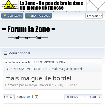
La Zone - Un peu de brute dans
un monde de finesse
Publication de textes sombres, débiles, violents.
Connexion
Inscrivez-vous
Menu principal
= La Zone =
= TOUT ET N'IMPORTE QUOI =
►
= DISCUSSION GENERALE =
mais ma gueule bordel
►
►
mais ma gueule bordel
Démarré par Arkanya, Janvier 07, 2008, 05:08:32
1
Pages
2
EN BAS
ACTIONS DE L'UTILISATEUR