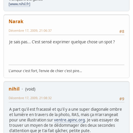
[www.nihil.fr]
Narak
Décembre 17, 2009, 21:06:37
#8
Je sais pas... C'est sensé exprimer quelque chose un spot ?
L'amour c'est fort, l'envie de chier c'est pire...
nihil
(void)
Décembre 17, 2009, 21:08:32
#9
A part qu'il est fracassé et qu'il y a une super diagonale ombre
et lumière en travers de la photo, RAS, mais ça m'arrangeait
pour une illustration sur
ventre.apinc.org
. Je vais essayer de
trouver un moyen de te dédommager des deux secondes
d'attention que je t'ai fait gâcher, petite pute.