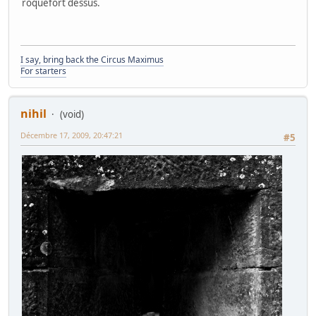
roquefort dessus.
I say, bring back the Circus Maximus
For starters
nihil
(void)
Décembre 17, 2009, 20:47:21
#5