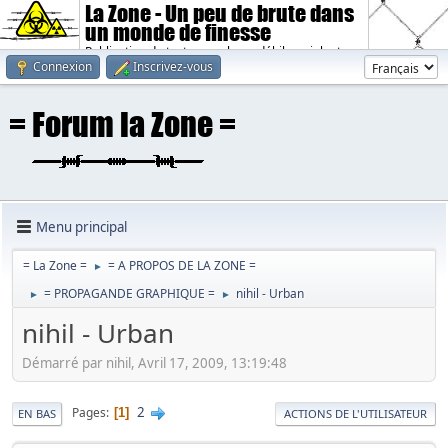
La Zone - Un peu de brute dans
un monde de finesse
Publication de textes sombres, débiles, violents.
Connexion
Inscrivez-vous
Menu principal
= La Zone =
= A PROPOS DE LA ZONE =
►
= PROPAGANDE GRAPHIQUE =
nihil - Urban
►
►
nihil - Urban
Démarré par nihil, Avril 17, 2009, 13:19:48
2
Pages
1
EN BAS
ACTIONS DE L'UTILISATEUR