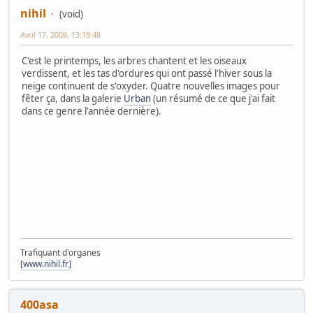
nihil
(void)
Avril 17, 2009, 13:19:48
C'est le printemps, les arbres chantent et les oiseaux
verdissent, et les tas d'ordures qui ont passé l'hiver sous la
neige continuent de s'oxyder. Quatre nouvelles images pour
fêter ça, dans la galerie
Urban
(un résumé de ce que j'ai fait
dans ce genre l'année dernière).
Trafiquant d'organes
[www.nihil.fr]
400asa