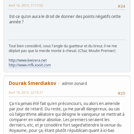
Avril 16, 2013, 17:17:02
#24
Est-ce qu'on aura le droit de donner des points négatifs cette
année ?
Tout bien considéré, sous l'angle du guetteur et du tireur, il ne me
déplait pas que la merde monte à cheval. (Char, Moulin Premier)
http://www.kwizera.net
http://www.mfk.xooit.com
Dourak Smerdiakov
admin zonard
Avril 16, 2013, 22:16:27
#25
Ça n'a jamais été fait qu'en préconcours, ou alors en amende
par jour de retard. Du reste, ça me paraît dangereux, au cas
où l'algorithme aléatoire qui désigne le vainqueur se mettrait à
comparer en valeur absolue. Les premiers seraient les
derniers, etc, et je considère fort saged'attendre la venue du
Royaume, pour ça, étant plutôt républicain quant à ici-bas