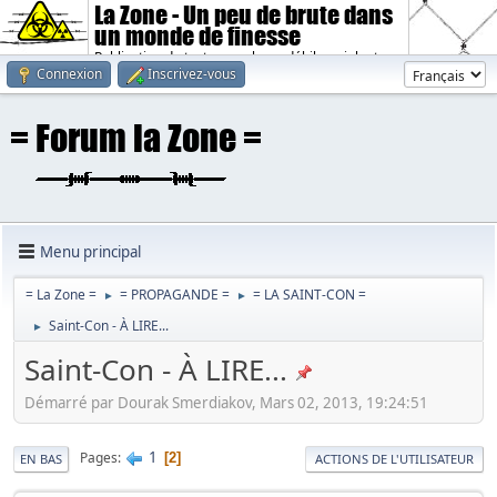
La Zone - Un peu de brute dans
un monde de finesse
Publication de textes sombres, débiles, violents.
Connexion
Inscrivez-vous
Menu principal
= La Zone =
= PROPAGANDE =
= LA SAINT-CON =
►
►
Saint-Con - À LIRE...
►
Saint-Con - À LIRE...
Démarré par Dourak Smerdiakov, Mars 02, 2013, 19:24:51
1
Pages
2
EN BAS
ACTIONS DE L'UTILISATEUR