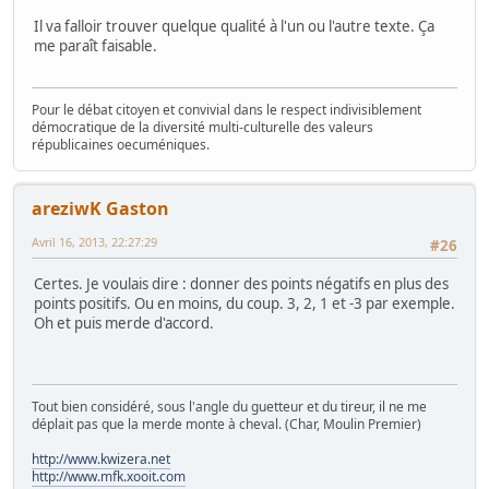
Il va falloir trouver quelque qualité à l'un ou l'autre texte. Ça
me paraît faisable.
Pour le débat citoyen et convivial dans le respect indivisiblement
démocratique de la diversité multi-culturelle des valeurs
républicaines oecuméniques.
areziwK Gaston
Avril 16, 2013, 22:27:29
#26
Certes. Je voulais dire : donner des points négatifs en plus des
points positifs. Ou en moins, du coup. 3, 2, 1 et -3 par exemple.
Oh et puis merde d'accord.
Tout bien considéré, sous l'angle du guetteur et du tireur, il ne me
déplait pas que la merde monte à cheval. (Char, Moulin Premier)
http://www.kwizera.net
http://www.mfk.xooit.com