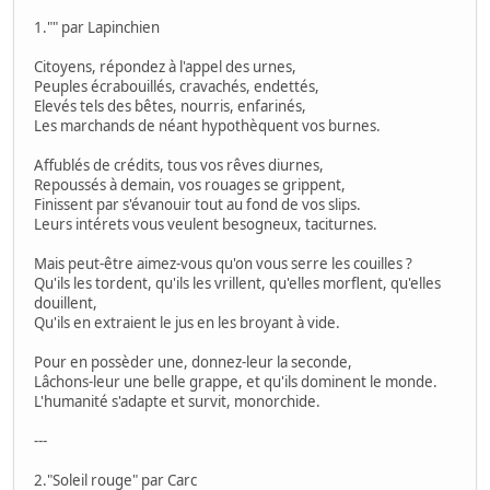
1."" par Lapinchien
Citoyens, répondez à l'appel des urnes,
Peuples écrabouillés, cravachés, endettés,
Elevés tels des bêtes, nourris, enfarinés,
Les marchands de néant hypothèquent vos burnes.
Affublés de crédits, tous vos rêves diurnes,
Repoussés à demain, vos rouages se grippent,
Finissent par s'évanouir tout au fond de vos slips.
Leurs intérets vous veulent besogneux, taciturnes.
Mais peut-être aimez-vous qu'on vous serre les couilles ?
Qu'ils les tordent, qu'ils les vrillent, qu'elles morflent, qu'elles
douillent,
Qu'ils en extraient le jus en les broyant à vide.
Pour en possèder une, donnez-leur la seconde,
Lâchons-leur une belle grappe, et qu'ils dominent le monde.
L'humanité s'adapte et survit, monorchide.
---
2."Soleil rouge" par Carc