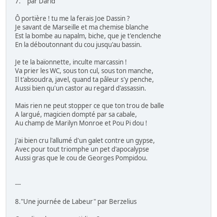
7."" par Darid
Ô portière ! tu me la ferais Joe Dassin ?
Je savant de Marseille et ma chemise blanche
Est la bombe au napalm, biche, que je t'enclenche
En la déboutonnant du cou jusqu'au bassin.
Je te la baïonnette, inculte marcassin !
Va prier les WC, sous ton cul, sous ton manche,
Il t'absoudra, javel, quand ta pâleur s'y penche,
Aussi bien qu'un castor au regard d'assassin.
Mais rien ne peut stopper ce que ton trou de balle
A largué, magicien dompté par sa cabale,
Au champ de Marilyn Monroe et Pou Pi dou !
J'ai bien cru l'allumé d'un galet contre un gypse,
Avec pour tout triomphe un pet d'apocalypse
Aussi gras que le cou de Georges Pompidou.
---
8."Une journée de Labeur" par Berzelius