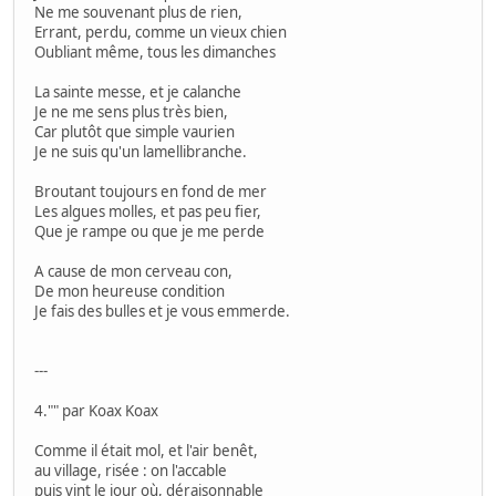
Ne me souvenant plus de rien,
Errant, perdu, comme un vieux chien
Oubliant même, tous les dimanches
La sainte messe, et je calanche
Je ne me sens plus très bien,
Car plutôt que simple vaurien
Je ne suis qu'un lamellibranche.
Broutant toujours en fond de mer
Les algues molles, et pas peu fier,
Que je rampe ou que je me perde
A cause de mon cerveau con,
De mon heureuse condition
Je fais des bulles et je vous emmerde.
---
4."" par Koax Koax
Comme il était mol, et l'air benêt,
au village, risée : on l'accable
puis vint le jour où, déraisonnable