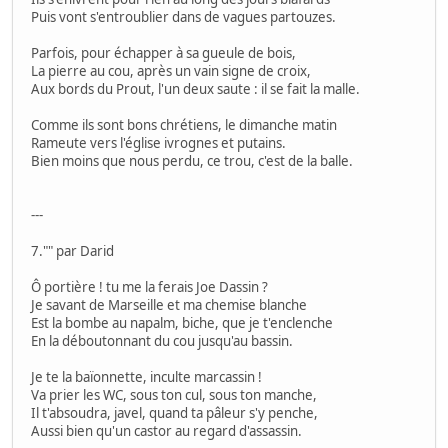
Puis vont s'entroublier dans de vagues partouzes.
Parfois, pour échapper à sa gueule de bois,
La pierre au cou, après un vain signe de croix,
Aux bords du Prout, l'un deux saute : il se fait la malle.
Comme ils sont bons chrétiens, le dimanche matin
Rameute vers l'église ivrognes et putains.
Bien moins que nous perdu, ce trou, c'est de la balle.
---
7."" par Darid
Ô portière ! tu me la ferais Joe Dassin ?
Je savant de Marseille et ma chemise blanche
Est la bombe au napalm, biche, que je t'enclenche
En la déboutonnant du cou jusqu'au bassin.
Je te la baïonnette, inculte marcassin !
Va prier les WC, sous ton cul, sous ton manche,
Il t'absoudra, javel, quand ta pâleur s'y penche,
Aussi bien qu'un castor au regard d'assassin.