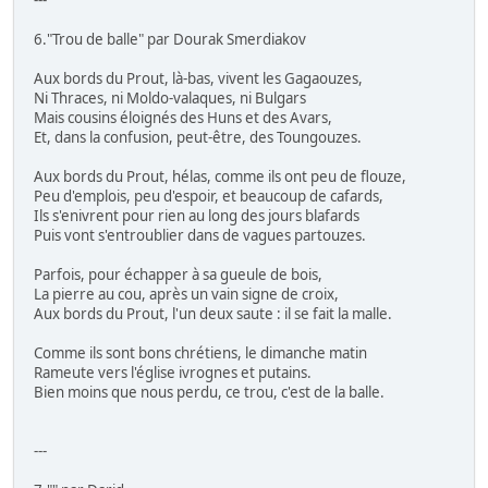
6."Trou de balle" par Dourak Smerdiakov
Aux bords du Prout, là-bas, vivent les Gagaouzes,
Ni Thraces, ni Moldo-valaques, ni Bulgars
Mais cousins éloignés des Huns et des Avars,
Et, dans la confusion, peut-être, des Toungouzes.
Aux bords du Prout, hélas, comme ils ont peu de flouze,
Peu d'emplois, peu d'espoir, et beaucoup de cafards,
Ils s'enivrent pour rien au long des jours blafards
Puis vont s'entroublier dans de vagues partouzes.
Parfois, pour échapper à sa gueule de bois,
La pierre au cou, après un vain signe de croix,
Aux bords du Prout, l'un deux saute : il se fait la malle.
Comme ils sont bons chrétiens, le dimanche matin
Rameute vers l'église ivrognes et putains.
Bien moins que nous perdu, ce trou, c'est de la balle.
---