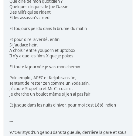
Que dire de mon quotidien ?
Quelques disques de Joe Dassin
Des Milfs qui se rident
Et les assassin's creed
Et toujours perdu dans la brume du matin
Et pour dire la vérité, enfin
Si j'audace hein,
A choisir entre youporn et uptobox
Il n'y a que les films X que je pokes
Et toute la journée je vais mon chemin
Pole emploi, APEC et Keljob sans fin,
Tentant de rester zen comme un Yoda sain,
J'écoute Stupeflip et Mc Circulaire,
Je cherche un boulot même si j'en ai pas l'air
Et jusque dans les nuits d'hiver, pour moi c'est L'été indien
---
9."Oaristys d'un genou dans ta gueule, derrière la gare et sous