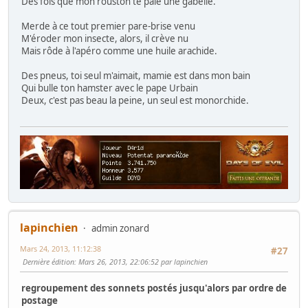
Des fois que mon rouston te paie une gabelle.
Merde à ce tout premier pare-brise venu
M'éroder mon insecte, alors, il crève nu
Mais rôde à l'apéro comme une huile arachide.
Des pneus, toi seul m'aimait, mamie est dans mon bain
Qui bulle ton hamster avec le pape Urbain
Deux, c'est pas beau la peine, un seul est monorchide.
lapinchien
admin zonard
Mars 24, 2013, 11:12:38
#27
Dernière édition
: Mars 26, 2013, 22:06:52 par lapinchien
regroupement des sonnets postés jusqu'alors par ordre de
postage