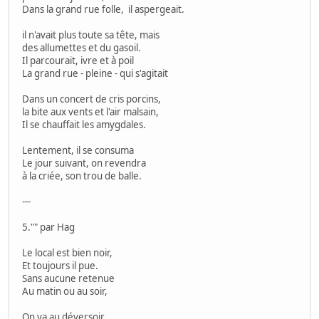
Dans la grand rue folle, il aspergeait.
il n'avait plus toute sa tête, mais
des allumettes et du gasoil.
Il parcourait, ivre et à poil
La grand rue - pleine - qui s'agitait
Dans un concert de cris porcins,
la bite aux vents et l'air malsain,
Il se chauffait les amygdales.
Lentement, il se consuma
Le jour suivant, on revendra
à la criée, son trou de balle.
---
5."" par Hag
Le local est bien noir,
Et toujours il pue.
Sans aucune retenue
Au matin ou au soir,
On va au déversoir