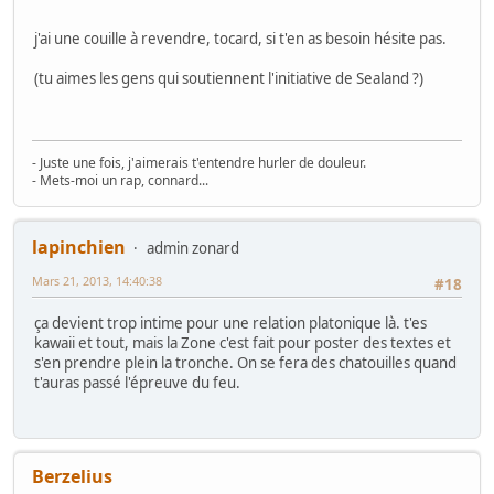
j'ai une couille à revendre, tocard, si t'en as besoin hésite pas.
(tu aimes les gens qui soutiennent l'initiative de Sealand ?)
- Juste une fois, j'aimerais t'entendre hurler de douleur.
- Mets-moi un rap, connard...
lapinchien
admin zonard
Mars 21, 2013, 14:40:38
#18
ça devient trop intime pour une relation platonique là. t'es
kawaii et tout, mais la Zone c'est fait pour poster des textes et
s'en prendre plein la tronche. On se fera des chatouilles quand
t'auras passé l'épreuve du feu.
Berzelius