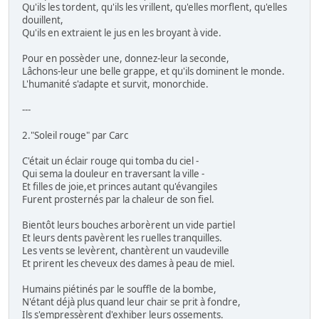
Qu'ils les tordent, qu'ils les vrillent, qu'elles morflent, qu'elles
douillent,
Qu'ils en extraient le jus en les broyant à vide.
Pour en possèder une, donnez-leur la seconde,
Lâchons-leur une belle grappe, et qu'ils dominent le monde.
L'humanité s'adapte et survit, monorchide.
---
2."Soleil rouge" par Carc
C'était un éclair rouge qui tomba du ciel -
Qui sema la douleur en traversant la ville -
Et filles de joie,et princes autant qu'évangiles
Furent prosternés par la chaleur de son fiel.
Bientôt leurs bouches arborèrent un vide partiel
Et leurs dents pavèrent les ruelles tranquilles.
Les vents se levèrent, chantèrent un vaudeville
Et prirent les cheveux des dames à peau de miel.
Humains piétinés par le souffle de la bombe,
N'étant déjà plus quand leur chair se prit à fondre,
Ils s'empressèrent d'exhiber leurs ossements.