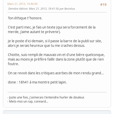
Mars 21, 2013, 14:46:04
#19
Dernière édition
: Mars 21, 2013, 18:41:56 par Berzelius
Ton éthique t"honore.
C'est parti mec, je fais un texte (qui sera forcement de la
merde, j'aime autant te prévenir).
Je le poste d'ici demain, si il passe la barre de la publi sur site,
alors je serais heureux que tu me craches dessus.
Chiotte, suis rempli de mauvais vin et d'une bière quelconque,
mais au moins je préfère faillir dans la zone plutôt que de rien
foutre.
On se revoit dans les critiques acerbes de mon rendu grand...
done : 18h41 à ma montre petit lapin.
- Juste une fois, j'aimerais t'entendre hurler de douleur.
- Mets-moi un rap, connard...