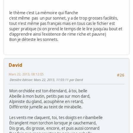
le thème c'est La mémoire qui flanche
c'est même pas un pur sonnet, y a de trop grosses facilités,
tout n'est même pas français mais en tous cas le fichier est
super pratique (si on prend le temps de le lire jusqu'au bout et
d'apprendre ainsi l'existence de rime riche et pauvre)
Bon je déteste les sonnets.
David
Mars 22, 2013, 08:12:05
#26
Dernière édition
: Mars 22, 2013, 11:03:11 par Darid
Mon orchidée est ton étendard, à toi, belle
Abeille à mon butin, petits pas sur mon dard,
Alpiniste du gland, acouphène en retard,
Différente jumelle au teint de mirabelle.
Les vents me claquent, toi, tes doigts en ribambelle
Étranglent mon torchon lorsque je cauchemard,
Dis gras, dis grosse, encore, et puis aussi connard