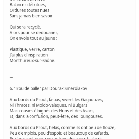
Balancer détritues,
Ordures toutes nues
Sans jamais bien savoir
Qui sera recyclé.
Alors pour se dédouaner,
On envoie tout au jaune :
Plastique, verre, carton
J'ai plus d'inspiration
Monthureux-sur-Saône.
---
6."Trou de balle" par Dourak Smerdiakov
Aux bords du Prout, là-bas, vivent les Gagaouzes,
Ni Thraces, ni Moldo-valaques, ni Bulgars
Mais cousins éloignés des Huns et des Avars,
Et, dans la confusion, peut-être, des Toungouzes.
Aux bords du Prout, hélas, comme ils ont peu de flouze,
Peu d'emplois, peu d'espoir, et beaucoup de cafards,
Ils s'enivrent pour rien au long des jours blafards