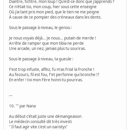
Diantre, fichtre, mon loup ! Qu'est-ce donc que j'apprends ?
Ce n'était toi, mon coup, hier sous cette enseigne
Où j'ai tant pris mon pied, que le tien ne me peigne
À cause de ce pompier des créneaux dans les dents.
Sous le passage à niveau, le genou :
Je nous voyais déjà... Je nous... putain de merde !
Arrête de ramper que mon tibia ne perde
Une arcade, un nez, jamais plus tu souriras.
Sous le passage à niveau, ta gueule :
F'est trop infuste, affez, fu m'as frisé la fronche !
Au fecours, fil est fou, f'et perfonne qui bronche !?
En enfer ! toi mon Fère honni tu pouriras.
---
10. "" par Nana
Au début c'était juste une démangeaison
Le médecin consulté dit très investi
" Il faut agir vite c'est un oaristys"