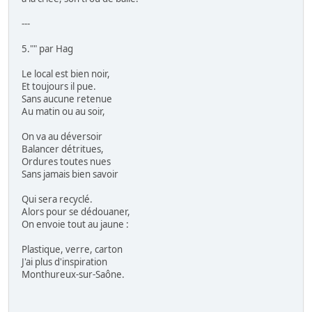
---
5."" par Hag
Le local est bien noir,
Et toujours il pue.
Sans aucune retenue
Au matin ou au soir,
On va au déversoir
Balancer détritues,
Ordures toutes nues
Sans jamais bien savoir
Qui sera recyclé.
Alors pour se dédouaner,
On envoie tout au jaune :
Plastique, verre, carton
J'ai plus d'inspiration
Monthureux-sur-Saône.
---