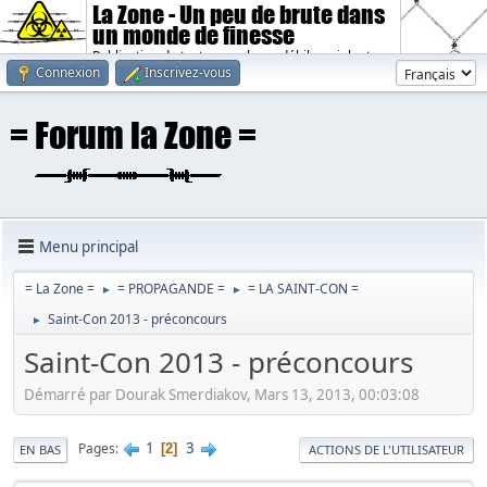
La Zone - Un peu de brute dans
un monde de finesse
Publication de textes sombres, débiles, violents.
Connexion
Inscrivez-vous
Menu principal
= La Zone =
= PROPAGANDE =
= LA SAINT-CON =
►
►
Saint-Con 2013 - préconcours
►
Saint-Con 2013 - préconcours
Démarré par Dourak Smerdiakov, Mars 13, 2013, 00:03:08
1
3
Pages
2
EN BAS
ACTIONS DE L'UTILISATEUR