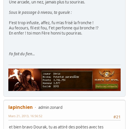
Une arcade, un nez, jamais plus tu souriras.
Sous le passage à niveau, ta gueule :
F'est trop infuste, affez, fu m'as frisé la fronche !
Au fecours, fil est fou, f'et perfonne qui bronche !?
En enfer ! toi mon Fère honni tu pouriras.
Fa fait du fien...
lapinchien
admin zonard
Mars 21, 2013, 16:56:52
#21
et bien bravo Dourak, tu as attiré des poètes avec tes