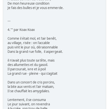
De mon heureuse condition
Je fais des bulles et je vous emmerde.
---
4."" par Koax Koax
Comme il était mol, et l'air benêt,
au village, risée : on l'accable
puis vint le jour où, déraisonnable
Dans la grand rue folle, il aspergeait.
il n'avait plus toute sa tête, mais
des allumettes et du gasoil.
Il parcourait, ivre et à poil
La grand rue - pleine - qui s'agitait
Dans un concert de cris porcins,
la bite aux vents et l'air malsain,
Il se chauffait les amygdales.
Lentement, il se consuma
Le jour suivant, on revendra
à la criée, son trou de balle.