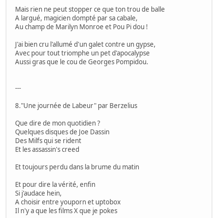
Mais rien ne peut stopper ce que ton trou de balle
A largué, magicien dompté par sa cabale,
Au champ de Marilyn Monroe et Pou Pi dou !
J'ai bien cru l'allumé d'un galet contre un gypse,
Avec pour tout triomphe un pet d'apocalypse
Aussi gras que le cou de Georges Pompidou.
---
8."Une journée de Labeur" par Berzelius
Que dire de mon quotidien ?
Quelques disques de Joe Dassin
Des Milfs qui se rident
Et les assassin's creed
Et toujours perdu dans la brume du matin
Et pour dire la vérité, enfin
Si j'audace hein,
A choisir entre youporn et uptobox
Il n'y a que les films X que je pokes