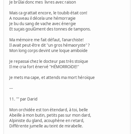
Je brûlai donc mes livres avec raison
Mais ca grattait encore, le toubib était con!
A nouveau il décela une hémorragie
Je bu du sang de vache avec énergie
Et suçais goulûment des tonnes de tampons.
Ma mémoire me fait défaut, l'anarchiste!
Il avait peut-être dit "un gros hémaoryste" ?
Mon long corps devint une loque amiboïde
Je repassai chez le docteur pas très stoïque
Il me cria fort énervé "HÉMORROïDE!"
Je mets ma cape, et attends ma mort héroïque
---
11. "" par Darid
Mon orchidée est ton étendard, à toi, belle
Abeille à mon butin, petits pas sur mon dard,
Alpiniste du gland, acouphène en retard,
Différente jumelle au teint de mirabelle.