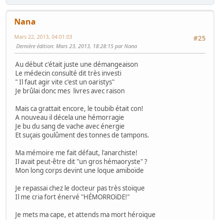
Nana
Mars 22, 2013, 04:01:03
#25
Dernière édition
: Mars 23, 2013, 18:28:15 par Nana
Au début c'était juste une démangeaison
Le médecin consulté dit très investi
" Il faut agir vite c'est un oaristys"
Je brûlai donc mes livres avec raison
Mais ca grattait encore, le toubib était con!
A nouveau il décela une hémorragie
Je bu du sang de vache avec énergie
Et suçais goulûment des tonnes de tampons.
Ma mémoire me fait défaut, l'anarchiste!
Il avait peut-être dit "un gros hémaoryste" ?
Mon long corps devint une loque amiboïde
Je repassai chez le docteur pas très stoïque
Il me cria fort énervé "HÉMORROïDE!"
Je mets ma cape, et attends ma mort héroïque