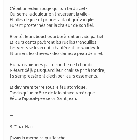
C'était un éclair rouge qui tomba du ciel -
Qui sema la douleur en traversant la ville -
Et filles de joie,et princes autant qu'évangiles
Furent prosternés par la chaleur de son fiel.
Bientôt leurs bouches arborèrent un vide partiel
Et leurs dents pavèrent les ruelles tranquilles.
Les vents se levèrent, chantèrent un vaudeville
Et prirent les cheveux des dames à peau de miel.
Humains piétinés par le souffle de la bombe,
N'étant déjà plus quand leur chair se prit à fondre,
Ils s'empressèrent d'exhiber leurs ossements.
Et devinrent terre sous le feu atomique,
Tandis qu'un prêtre de la lointaine Amérique
Récita l'apocalypse selon Saint Jean.
---
3."" par Hag
J'avais la mémoire qui flanche.