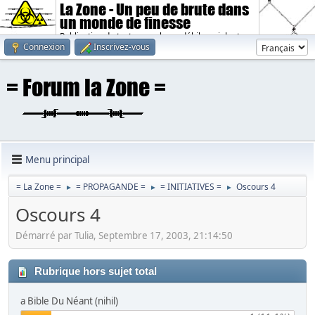
La Zone - Un peu de brute dans
un monde de finesse
Publication de textes sombres, débiles, violents.
Connexion
Inscrivez-vous
Menu principal
= La Zone =
= PROPAGANDE =
= INITIATIVES =
Oscours 4
►
►
►
Oscours 4
Démarré par Tulia, Septembre 17, 2003, 21:14:50
Rubrique hors sujet total
a Bible Du Néant (nihil)