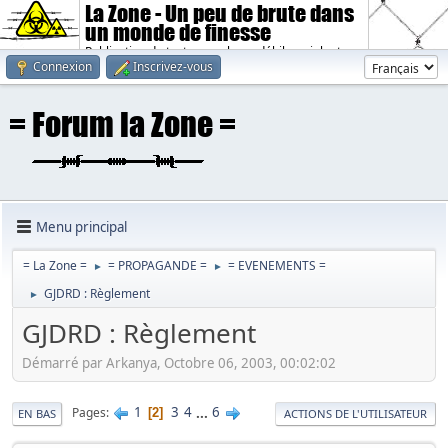
La Zone - Un peu de brute dans
un monde de finesse
Publication de textes sombres, débiles, violents.
Connexion
Inscrivez-vous
Menu principal
= La Zone =
= PROPAGANDE =
= EVENEMENTS =
►
►
GJDRD : Règlement
►
GJDRD : Règlement
Démarré par Arkanya, Octobre 06, 2003, 00:02:02
1
3
4
...
6
Pages
2
EN BAS
ACTIONS DE L'UTILISATEUR