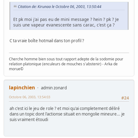
Citation de: Kirunaa le Octobre 06, 2003, 13:50:44
Et pk moi j'ai pas eu de mini message ? hein ? pk ? Je
suis une vapeur evanescente sans carac, c'est ça ?
C ta vraie boîte hotmail dans ton profil ?
Cherche homme bien sous tout rapport adepte de la sodomie pour
relation platonique (enculeurs de mouches s'abstenir) - Arka de
morue©
lapinchien
admin zonard
Octobre 06, 2003, 13:54:03
#24
ah c'est ici le jeu de role ? et moi qu'ai completement déliré
dans un topic dont l'actionse situait en mongolie mineure... je
suis vraiment étoudi