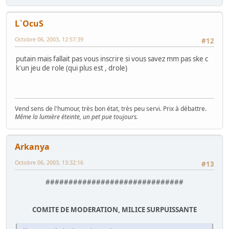
L`OcuS
Octobre 06, 2003, 12:57:39
#12
putain mais fallait pas vous inscrire si vous savez mm pas ske c
k'un jeu de role (qui plus est , drole)
Vend sens de l'humour, très bon état, très peu servi. Prix à débattre.
Même la lumière éteinte, un pet pue toujours.
Arkanya
Octobre 06, 2003, 13:32:16
#13
##############################
COMITE DE MODERATION, MILICE SURPUISSANTE