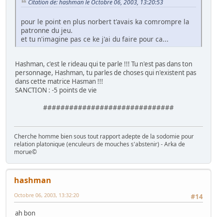
Citation de: hashman le Octobre 06, 2003, 13:20:53
pour le point en plus norbert t'avais ka comrompre la
patronne du jeu.
et tu n'imagine pas ce ke j'ai du faire pour ca...
Hashman, c'est le rideau qui te parle !!! Tu n'est pas dans ton
personnage, Hashman, tu parles de choses qui n'existent pas
dans cette matrice Hasman !!!
SANCTION : -5 points de vie
##############################
Cherche homme bien sous tout rapport adepte de la sodomie pour
relation platonique (enculeurs de mouches s'abstenir) - Arka de
morue©
hashman
Octobre 06, 2003, 13:32:20
#14
ah bon