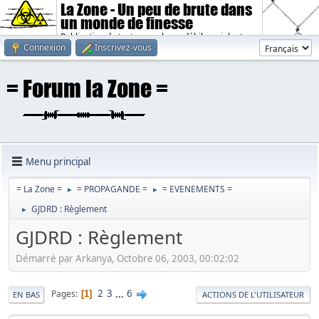
La Zone - Un peu de brute dans
un monde de finesse
Publication de textes sombres, débiles, violents.
Connexion
Inscrivez-vous
Menu principal
= La Zone =
= PROPAGANDE =
= EVENEMENTS =
►
►
GJDRD : Règlement
►
GJDRD : Règlement
Démarré par Arkanya, Octobre 06, 2003, 00:02:02
2
3
...
6
Pages
1
EN BAS
ACTIONS DE L'UTILISATEUR