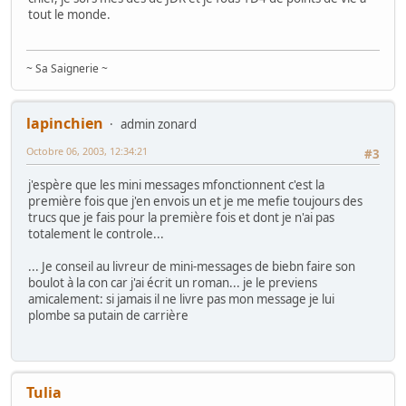
tout le monde.
~ Sa Saignerie ~
lapinchien
admin zonard
Octobre 06, 2003, 12:34:21
#3
j'espère que les mini messages mfonctionnent c'est la
première fois que j'en envois un et je me mefie toujours des
trucs que je fais pour la première fois et dont je n'ai pas
totalement le controle...
... Je conseil au livreur de mini-messages de biebn faire son
boulot à la con car j'ai écrit un roman... je le previens
amicalement: si jamais il ne livre pas mon message je lui
plombe sa putain de carrière
Tulia