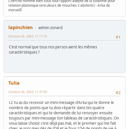
Cherche homme bien sous tout rapport adepte de la sodomie pour
relation platonique (enculeurs de mouches s'abstenir) - Arka de
morue©
lapinchien
admin zonard
Octobre 06, 2003, 11:17:16
#1
C'est normal que tous nos persos aient les mêmes
caractéristiques ?
Tulia
Octobre 06, 2003, 11:37:00
#2
LC tu as du recevoir un mini-message d'Arka qui te donne le
nombre de points que tu dois répartir dans tes quatre
caractéristiques et qui te demande de lui renvoyer ensuite
toujours par mini-message ton tableau de caractéristiques. On
vous laisse choisir c'est déjà pas mal, et le premier qui me fait
chier, je sors mes dés de JDR et je fous 1D4 de points de vie à