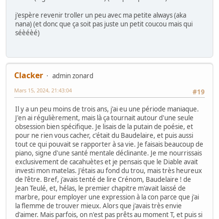
j'espère revenir troller un peu avec ma petite always (aka
nana) (et donc que ça soit pas juste un petit coucou mais qui
séèéèé)
Clacker
admin zonard
Mars 15, 2024, 21:43:04
#19
Il y a un peu moins de trois ans, j'ai eu une période maniaque.
J'en ai régulièrement, mais là ça tournait autour d'une seule
obsession bien spécifique. Je lisais de la putain de poésie, et
pour ne rien vous cacher, c'était du Baudelaire, et puis aussi
tout ce qui pouvait se rapporter à sa vie. Je faisais beaucoup de
piano, signe d'une santé mentale déclinante. Je me nourrissais
exclusivement de cacahuètes et je pensais que le Diable avait
investi mon matelas. J'étais au fond du trou, mais très heureux
de l'être. Bref, j'avais tenté de lire Crénom, Baudelaire ! de
Jean Teulé, et, hélas, le premier chapitre m'avait laissé de
marbre, pour employer une expression à la con parce que j'ai
la flemme de trouver mieux. Alors que j'avais très envie
d'aimer. Mais parfois, on n'est pas prêts au moment T, et puis si