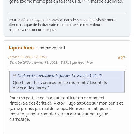
ça ne zoome même pas en faisant CTRL+"+", merde aux livres.
Pour le débat citoyen et convivial dans le respect indivisiblement
démocratique de la diversité multi-culturelle des valeurs
républicaines oecuméniques.
lapinchien
admin zonard
Janvier 16, 2025, 12:25:53
#27
Dernière édition
: Janvier 16, 2025, 15:59:13 par lapinchien
Citation de: LePouilleux le Janvier 15, 2025, 21:46:20
Que lisent les zonards en ce moment ? Lisent-ils
encore des livres ?
Pour ma part, je ne lis qu'un seul truc en ce moment,
l'intégrale des écrits de Victor Hugo tatouée sur mon pénis et
ça me prends pas mal de temps. Heureusement, pour la
mobilité, je peux compter sur un enrouleur de tuyaux
d'arrosage.