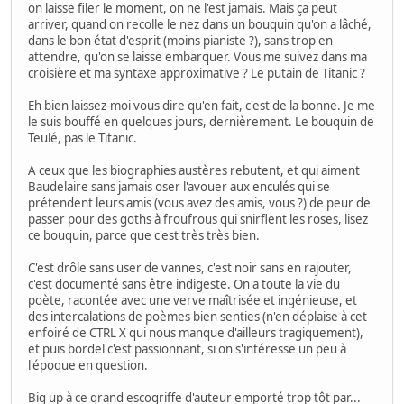
on laisse filer le moment, on ne l'est jamais. Mais ça peut
arriver, quand on recolle le nez dans un bouquin qu'on a lâché,
dans le bon état d'esprit (moins pianiste ?), sans trop en
attendre, qu'on se laisse embarquer. Vous me suivez dans ma
croisière et ma syntaxe approximative ? Le putain de Titanic ?
Eh bien laissez-moi vous dire qu'en fait, c'est de la bonne. Je me
le suis bouffé en quelques jours, dernièrement. Le bouquin de
Teulé, pas le Titanic.
A ceux que les biographies austères rebutent, et qui aiment
Baudelaire sans jamais oser l'avouer aux enculés qui se
prétendent leurs amis (vous avez des amis, vous ?) de peur de
passer pour des goths à froufrous qui snirflent les roses, lisez
ce bouquin, parce que c'est très très bien.
C'est drôle sans user de vannes, c'est noir sans en rajouter,
c'est documenté sans être indigeste. On a toute la vie du
poète, racontée avec une verve maîtrisée et ingénieuse, et
des intercalations de poèmes bien senties (n'en déplaise à cet
enfoiré de CTRL X qui nous manque d'ailleurs tragiquement),
et puis bordel c'est passionnant, si on s'intéresse un peu à
l'époque en question.
Big up à ce grand escogriffe d'auteur emporté trop tôt par...