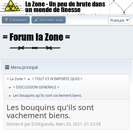
La Zone - Un peu de brute dans
un monde de finesse
Publication de textes sombres, débiles, violents.
Connexion
Inscrivez-vous
Menu principal
= La Zone =
= TOUT ET N'IMPORTE QUOI =
►
= DISCUSSION GENERALE =
►
Les bouquins qu'ils sont vachement biens.
►
Les bouquins qu'ils sont
vachement biens.
Démarré par El Dégueulis, Mars 30, 2021, 01:23:58