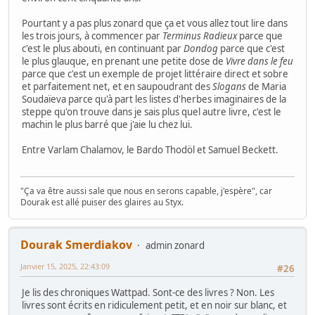
Pourtant y a pas plus zonard que ça et vous allez tout lire dans
les trois jours, à commencer par
Terminus Radieux
parce que
c'est le plus abouti, en continuant par
Dondog
parce que c'est
le plus glauque, en prenant une petite dose de
Vivre dans le feu
parce que c'est un exemple de projet littéraire direct et sobre
et parfaitement net, et en saupoudrant des
Slogans
de Maria
Soudaïeva parce qu'à part les listes d'herbes imaginaires de la
steppe qu'on trouve dans je sais plus quel autre livre, c'est le
machin le plus barré que j'aie lu chez lui.
Entre Varlam Chalamov, le Bardo Thodöl et Samuel Beckett.
"Ça va être aussi sale que nous en serons capable, j'espère", car
Dourak est allé puiser des glaires au Styx.
Dourak Smerdiakov
admin zonard
Janvier 15, 2025, 22:43:09
#26
Je lis des chroniques Wattpad. Sont-ce des livres ? Non. Les
livres sont écrits en ridiculement petit, et en noir sur blanc, et