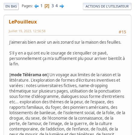
1
3
4
Pages
2
EN BAS
ACTIONS DE L'UTILISATEUR
LePouilleux
Juillet 19, 2023, 12:56:58
#15
J'aimerais bien avoir un avis zonard sur la maison des feuilles.
S'il y en a qui ont eu le courage de s'enquiller ce pavé,
personnellement ça m'a suffisement plu pour arriver bientôt à
la fin.
[
mode Télérama on
] Un voyage aux limites de la raison et la
littérature. L'exploration de formes d'écritures inventives et
variées : notes universitaires fictives, name-dropping
thématique sur plusieurs pages, utilisation de la ponctuation
sous forme d'idéogramme, dialogues sous forme d'entretiens
etc... exploration des thèmes de la peur, de l'espace, des
rapports familiaux, du foyer, des pionniers américains, des
lotissements de banlieue, de l'isolement social, de la folie, de la
drogue, du sexe, de l'économie de la connaissance, de la
perte, de l'amour, de l'image, de la guerre, de la culture
contemporaine, de l'addiction, de l'enfance, de l'oubli, de la
peur de mourir, de la lumière et des ténèbres, de l'esprit