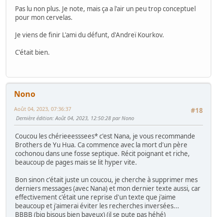
Pas lu non plus. Je note, mais ça a l'air un peu trop conceptuel
pour mon cervelas.
Je viens de finir L'ami du défunt, d'Andreï Kourkov.
C'était bien.
Nono
Août 04, 2023, 07:36:37
#18
Dernière édition
: Août 04, 2023, 12:50:28 par Nono
Coucou les chérieeesssees* c'est Nana, je vous recommande
Brothers de Yu Hua. Ca commence avec la mort d'un père
cochonou dans une fosse septique. Récit poignant et riche,
beaucoup de pages mais se lit hyper vite.
Bon sinon c'était juste un coucou, je cherche à supprimer mes
derniers messages (avec Nana) et mon dernier texte aussi, car
effectivement c'était une reprise d'un texte que j'aime
beaucoup et j'aimerai éviter les recherches inversées...
BBBB (big bisous bien baveux) (il se pute pas héhé)