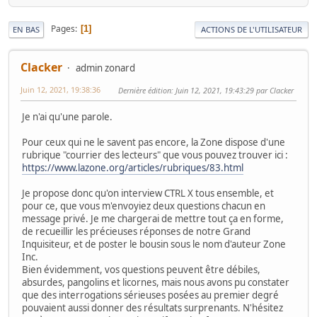
Pages
1
EN BAS
ACTIONS DE L'UTILISATEUR
Clacker
admin zonard
Juin 12, 2021, 19:38:36
Dernière édition
: Juin 12, 2021, 19:43:29 par Clacker
Je n'ai qu'une parole.
Pour ceux qui ne le savent pas encore, la Zone dispose d'une
rubrique "courrier des lecteurs" que vous pouvez trouver ici :
https://www.lazone.org/articles/rubriques/83.html
Je propose donc qu'on interview CTRL X tous ensemble, et
pour ce, que vous m'envoyiez deux questions chacun en
message privé. Je me chargerai de mettre tout ça en forme,
de recueillir les précieuses réponses de notre Grand
Inquisiteur, et de poster le bousin sous le nom d'auteur Zone
Inc.
Bien évidemment, vos questions peuvent être débiles,
absurdes, pangolins et licornes, mais nous avons pu constater
que des interrogations sérieuses posées au premier degré
pouvaient aussi donner des résultats surprenants. N'hésitez