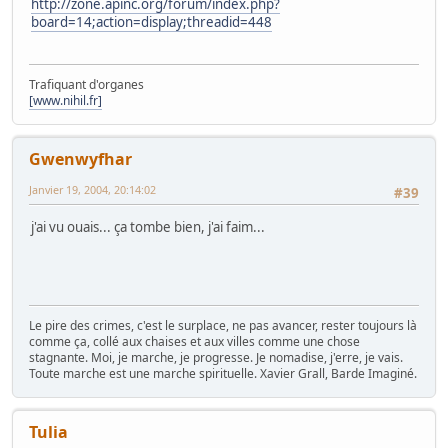
http://zone.apinc.org/forum/index.php?
board=14;action=display;threadid=448
Trafiquant d'organes
[www.nihil.fr]
Gwenwyfhar
Janvier 19, 2004, 20:14:02
#39
j'ai vu ouais... ça tombe bien, j'ai faim...
Le pire des crimes, c'est le surplace, ne pas avancer, rester toujours là
comme ça, collé aux chaises et aux villes comme une chose
stagnante. Moi, je marche, je progresse. Je nomadise, j'erre, je vais.
Toute marche est une marche spirituelle. Xavier Grall, Barde Imaginé.
Tulia