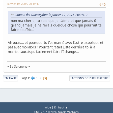
Janvier 19, 2004, 20:19:49
#40
Citation de: Gwenwyfhar le Janvier 19, 2004, 20:07:12
non ma chérie, tu sais que je t'aime et que jamais ô
grand jamais je ne ferais quelque chose qui pourrait te
faire souffrir...
Ah ouais... et pourquoi tu t'es marrié avec l'autre alcoolique et
pas avec moi alors ? Pourtant j'étais juste derrière toi à la
mairie, t'aurais pu facilement faire l'échange...
~ Sa Saignerie ~
1
2
Pages
3
EN HAUT
ACTIONS DE L'UTILISATEUR
|
Aide
En haut ▲
,
SMF 2.1.7 © 2026
Simple Machines