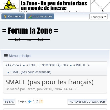
La Zone - Un peu de brute dans
un monde de finesse
Publication de textes sombres, débiles, violents.
Connexion
Inscrivez-vous
Menu principal
= La Zone =
= TOUT ET N'IMPORTE QUOI =
= INUTILE =
►
►
SMALL (pas pour les français)
►
SMALL (pas pour les français)
Démarré par Taram, Janvier 18, 2004, 14:14:30
1
2
Pages
3
EN BAS
ACTIONS DE L'UTILISATEUR