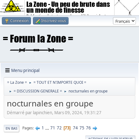
La Zone - Un peu de brute dans
un monde de finesse
Publication de textes sombres, débiles, violents.
Connexion
Inscrivez-vous
Menu principal
= La Zone =
= TOUT ET N'IMPORTE QUOI =
►
= DISCUSSION GENERALE =
nocturnales en groupe
►
►
nocturnales en groupe
Démarré par lapinchien, Mars 09, 2024, 19:31:27
1
...
71
72
74
75
76
Pages
73
EN BAS
ACTIONS DE L'UTILISATEUR