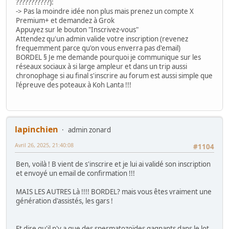
???????????):
-> Pas la moindre idée non plus mais prenez un compte X
Premium+ et demandez à Grok
Appuyez sur le bouton "Inscrivez-vous"
Attendez qu'un admin valide votre inscription (revenez
frequemment parce qu'on vous enverra pas d'email)
BORDEL § Je me demande pourquoi je communique sur les
réseaux sociaux à si large ampleur et dans un trip aussi
chronophage si au final s'inscrire au forum est aussi simple que
l'épreuve des poteaux à Koh Lanta !!!
lapinchien
admin zonard
Avril 26, 2025, 21:40:08
#1104
Ben, voilà ! B vient de s'inscrire et je lui ai validé son inscription
et envoyé un email de confirmation !!!
MAIS LES AUTRES Là !!!! BORDEL? mais vous êtes vraiment une
génération d'assistés, les gars !
Et dire qu'il n'y a que des spermatozoïdes gagnants dans le lot