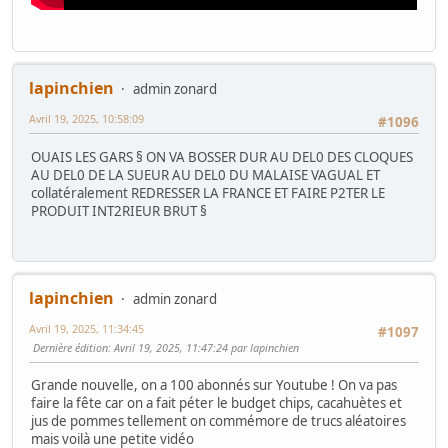
lapinchien
admin zonard
Avril 19, 2025, 10:58:09
#1096
OUAIS LES GARS § ON VA BOSSER DUR AU DEL0 DES CLOQUES
AU DEL0 DE LA SUEUR AU DEL0 DU MALAISE VAGUAL ET
collatéralement REDRESSER LA FRANCE ET FAIRE P2TER LE
PRODUIT INT2RIEUR BRUT §
lapinchien
admin zonard
Avril 19, 2025, 11:34:45
#1097
Dernière édition
: Avril 19, 2025, 11:47:24 par lapinchien
Grande nouvelle, on a 100 abonnés sur Youtube ! On va pas
faire la fête car on a fait péter le budget chips, cacahuètes et
jus de pommes tellement on commémore de trucs aléatoires
mais voilà une petite vidéo