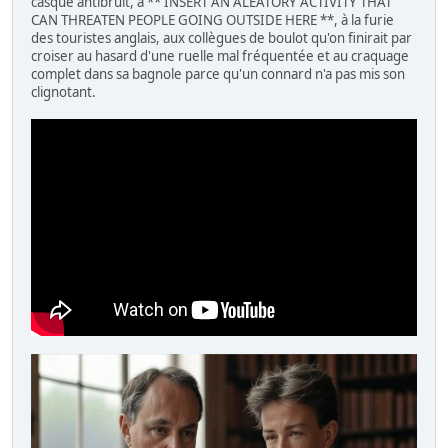
casque antibruit, à ** INSERT AN ALEATORY ACTIVITY THAT
CAN THREATEN PEOPLE GOING OUTSIDE HERE **, à la furie
des touristes anglais, aux collègues de boulot qu'on finirait par
croiser au hasard d'une ruelle mal fréquentée et au craquage
complet dans sa bagnole parce qu'un connard n'a pas mis son
clignotant.