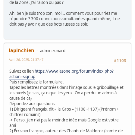
de la Zone. J'ai raison ou pas ?
Ah, ben je suis trop con, moi... comment vous pourriez me
répondre ? 300 connections simultanées quand même, il ne
doit pas y avoir que des bots russes ce soir.
lapinchien
admin zonard
Avril 26, 2025, 21:37:47
#1103
Suivez ce lien
https://www.lazone.org/forum/index.php?
action=signup
Puis remplissez le formulaire.
Tapez les lettres montrées dans l'image sous le gribouillage et
les pixels (je sais, ça nique les yeux. On a perdu un admin à
cause de ça)
Répondez aux questions :
1) Dirigeant français, dit « le Gros » (1108 -1137) (Prénom +
chiffres romains):
-> Perso, j'en n'ai pas la moindre idée mais Google est votre
ami
2) Écrivain français, auteur des Chants de Maldoror (comte de