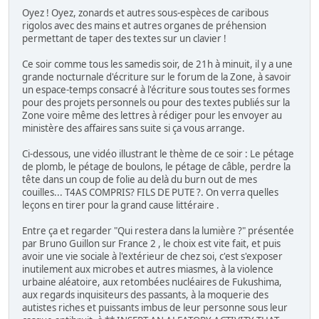
Oyez ! Oyez, zonards et autres sous-espèces de caribous
rigolos avec des mains et autres organes de préhension
permettant de taper des textes sur un clavier !
Ce soir comme tous les samedis soir, de 21h à minuit, il y a une
grande nocturnale d'écriture sur le forum de la Zone, à savoir
un espace-temps consacré à l'écriture sous toutes ses formes
pour des projets personnels ou pour des textes publiés sur la
Zone voire même des lettres à rédiger pour les envoyer au
ministère des affaires sans suite si ça vous arrange.
Ci-dessous, une vidéo illustrant le thème de ce soir : Le pétage
de plomb, le pétage de boulons, le pétage de câble, perdre la
tête dans un coup de folie au delà du burn out de mes
couilles... T4AS COMPRIS? FILS DE PUTE ?. On verra quelles
leçons en tirer pour la grand cause littéraire .
Entre ça et regarder "Qui restera dans la lumière ?" présentée
par Bruno Guillon sur France 2 , le choix est vite fait, et puis
avoir une vie sociale à l'extérieur de chez soi, c'est s'exposer
inutilement aux microbes et autres miasmes, à la violence
urbaine aléatoire, aux retombées nucléaires de Fukushima,
aux regards inquisiteurs des passants, à la moquerie des
autistes riches et puissants imbus de leur personne sous leur