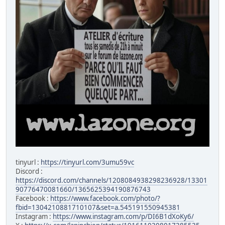
tinyurl :
https://tinyurl.com/3umu59vc
Discord :
https://discord.com/channels/1208084938298236928/13301
90776470081660/1365625394190876743
Facebook :
https://www.facebook.com/photo/?
fbid=1304210881710107&set=a.545191550945381
Instagram :
https://www.instagram.com/p/DI6B1dXoKy6/