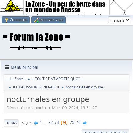
La Zone - Un peu de brute dans
un monde de finesse
Publication de textes sombres, débiles, violents.
Connexion
Inscrivez-vous
Menu principal
= La Zone =
= TOUT ET N'IMPORTE QUOI =
►
= DISCUSSION GENERALE =
nocturnales en groupe
►
►
nocturnales en groupe
Démarré par lapinchien, Mars 09, 2024, 19:31:27
1
...
72
73
75
76
Pages
74
EN BAS
ACTIONS DE L'UTILISATEUR