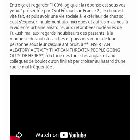
Entre ça et regarder "100% logique : la réponse est sous vos
yeux." présentée par Cyril Féraud sur France 2 , le choix est
vite fait, et puis avoir une vie sociale à l'extérieur de chez soi,
c'est s'exposer inutilement aux microbes et autres miasmes, à
la violence urbaine aléatoire, aux retombées nucléaires de
Fukushima, aux regards inquisiteurs des passants, à la
moquerie des autistes riches et puissants imbus de leur
personne sous leur casque antibruit, à ** INSERT AN
ALEATORY ACTIVITY THAT CAN THREATEN PEOPLE GOING
OUTSIDE HERE **, à la furie des touristes anglais et aux
collègues de boulot qu'on finirait par croiser au hasard d'une
ruelle mal fréquentée .