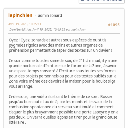
lapinchien
admin zonard
Avril 19, 2025, 10:35:11
#1095
Dernière édition
: Avril 19, 2025, 10:45:25 par lapinchien
Oyez ! Oyez, zonards et autres sous-espèces de ouistitis
pygmées rigolos avec des mains et autres organes de
préhension permettant de taper des textes sur un clavier !
Ce soir comme tous les samedis soir, de 21h à minuit, il y a une
grande nocturnale d'écriture sur le forum de la Zone, à savoir
un espace-temps consacré à l'écriture sous toutes ses formes
pour des projets personnels ou pour des textes publiés sur la
Zone voire même des devoirs à la maison pour le boulot si ça
vous arrange.
Ci-dessous, une vidéo illustrant le thème de ce soir : Bosser
jusqu'au burn out et au delà, par les monts et les vaux de la
combustion spontannée du cerveau surstimulé et comment
claquer le plus bruyamment possible une porte Lapeyre y en a
pas deux. On verra quelles leçons en tirer pour la grand cause
littéraire .