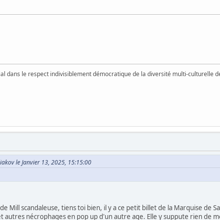
vial dans le respect indivisiblement démocratique de la diversité multi-culturelle
iakov le Janvier 13, 2025, 15:15:00
 de Mill scandaleuse, tiens toi bien, il y a ce petit billet de la Marquise d
 et autres nécrophages en pop up d'un autre age. Elle y suppute rien de 