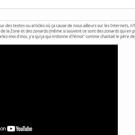
r des textes ou articles où ça cause de nous ailleurs sur les Internets, n'h
de la Zone et des zonards (même si souvent ce sont des zonards qui en par
Parlez-moi d'moi, y'a qu'ça qui m'donne d'l'émoi" comme chantait le père d