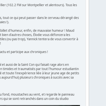
ier (102.2 FM sur Montpellier et alentours). Tous les
s, tout ce qui peut passer dans le cerveau dérangé des
ies !).
un billet d'humeur, enfin, de mauvaise humeur ! Maud
t bien d'autres choses, Élodie vous défoncera les
iles (ou pas trop), Yannick tentera de vous convertir à
!
actu et participe aux chroniques !
et aussi de la Saint Con qui faisait rage alors en
ien timides et traumatisés par tout l'humour estudiantin
 et toute l'inexpérience liée à leur jeune age de petits
urs aujourd'hui) plusieurs chroniques à succès avec sa
t au fond, moustaches au vent, et regarde le panneau
urs qui se sont retranchés dans un coin du studio