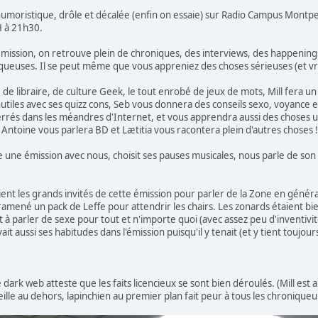
umoristique, drôle et décalée (enfin on essaie) sur Radio Campus Montpell
H à 21h30.
émission, on retrouve plein de chroniques, des interviews, des happening
ueuses. Il se peut même que vous appreniez des choses sérieuses (et vra
ie de libraire, de culture Geek, le tout enrobé de jeux de mots, Mill fera 
utiles avec ses quizz cons, Seb vous donnera des conseils sexo, voyance e
errés dans les méandres d'Internet, et vous apprendra aussi des choses ut
 Antoine vous parlera BD et Lætitia vous racontera plein d'autres choses !
 une émission avec nous, choisit ses pauses musicales, nous parle de son 
aient les grands invités de cette émission pour parler de la Zone en général 
t ramené un pack de Leffe pour attendrir les chairs. Les zonards étaient b
à parler de sexe pour tout et n'importe quoi (avec assez peu d'inventivité
vait aussi ses habitudes dans l'émission puisqu'il y tenait (et y tient toujo
dark web atteste que les faits licencieux se sont bien déroulés. (Mill es
eille au dehors, lapinchien au premier plan fait peur à tous les chronique