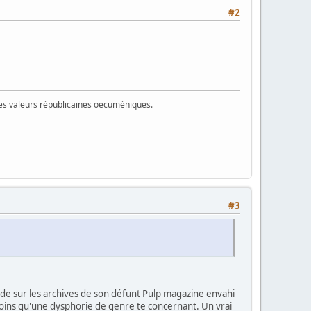
#2
 des valeurs républicaines oecuméniques.
#3
e Sade sur les archives de son défunt Pulp magazine envahi
moins qu'une dysphorie de genre te concernant. Un vrai