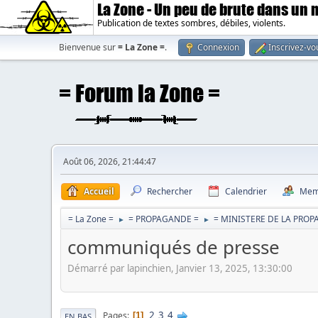
La Zone - Un peu de brute dans un
Publication de textes sombres, débiles, violents.
Bienvenue sur
= La Zone =
.
Connexion
Inscrivez-vo
Août 06, 2026, 21:44:47
Accueil
Rechercher
Calendrier
Mem
= La Zone =
= PROPAGANDE =
= MINISTERE DE LA PRO
►
►
communiqués de presse
Démarré par lapinchien, Janvier 13, 2025, 13:30:00
2
3
4
Pages
1
EN BAS