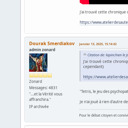
J'ai trouvé cette chronique
https://www.atelierdesaut
Dourak Smerdiakov
Janvier 13, 2025, 15:14:42
admin zonard
Citation de: lapinchien le 
J'ai trouvé cette chroni
cependant)
https://www.atelierdes
Zonard
Messages: 4831
"Tetris, le jeu des psychopa
"...et la Vérité vous
affranchira."
Je n'ai joué à rien d'autre d
IP archivée
Pour le débat citoyen et convi