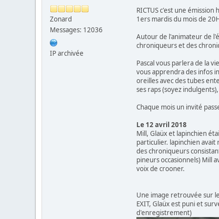
RICTUS c'est une émission h
Zonard
1ers mardis du mois de 20
Messages: 12036
Autour de l'animateur de l'
chroniqueurs et des chroniq
IP archivée
Pascal vous parlera de la v
vous apprendra des infos in
oreilles avec des tubes ent
ses raps (soyez indulgents),
Chaque mois un invité passe
Le 12 avril 2018
Mill, Glaüx et lapinchien ét
particulier. lapinchien avai
des chroniqueurs consistant 
pineurs occasionnels) Mill a
voix de crooner.
Une image retrouvée sur le 
EXIT, Glaüx est puni et surv
d'enregistrement)