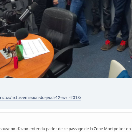
ictus/rictus-emission-du-jeudi-12-avril-2018/
in souvenir d'avoir entendu parler de ce passage de la Zone Montpellier en r