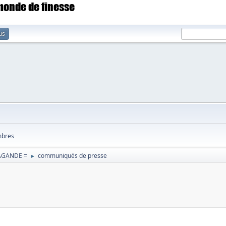
 monde de finesse
us
bres
PAGANDE =
communiqués de presse
►