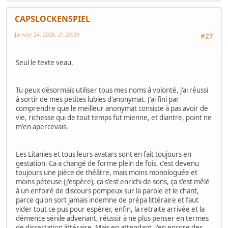
CAPSLOCKENSPIEL
Janvier 24, 2025, 21:29:39
#27
Seul le texte veau.
Tu peux désormais utiliser tous mes noms à volonté, j'ai réussi
à sortir de mes petites lubies d'anonymat. J'ai fini par
comprendre que le meilleur anonymat consiste à pas avoir de
vie, richesse qui de tout temps fut mienne, et diantre, point ne
m'en apercevais.
Les Litanies et tous leurs avatars sont en fait toujours en
gestation. Ca a changé de forme plein de fois, c'est devenu
toujours une pièce de théâtre, mais moins monologuée et
moins péteuse (j'espère), ça s'est enrichi de sons, ça s'est mêlé
à un enfoiré de discours pompeux sur la parole et le chant,
parce qu'on sort jamais indemne de prépa littéraire et faut
vider tout ce pus pour espérer, enfin, la retraite arrivée et la
démence sénile advenant, réussir à ne plus penser en termes
de dissertation littéraire. Mais en attendant, j'en encore des