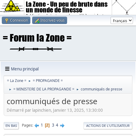
La Zone - Un peu de brute dans
un monde de finesse
Publication de textes sombres, débiles, violents.
Connexion
Inscrivez-vous
Menu principal
= La Zone =
= PROPAGANDE =
►
= MINISTERE DE LA PROPAGANDE =
communiqués de presse
►
►
communiqués de presse
Démarré par lapinchien, Janvier 13, 2025, 13:30:00
1
3
4
Pages
2
EN BAS
ACTIONS DE L'UTILISATEUR