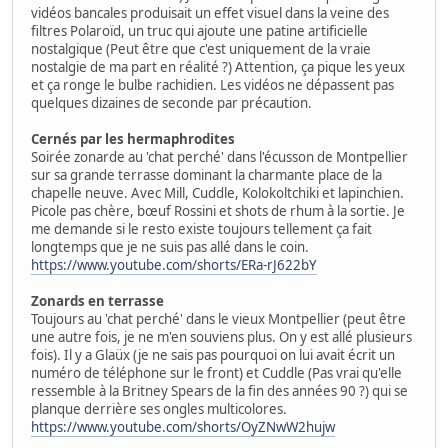
vidéos bancales produisait un effet visuel dans la veine des
filtres Polaroïd, un truc qui ajoute une patine artificielle
nostalgique (Peut être que c'est uniquement de la vraie
nostalgie de ma part en réalité ?) Attention, ça pique les yeux
et ça ronge le bulbe rachidien. Les vidéos ne dépassent pas
quelques dizaines de seconde par précaution.
Cernés par les hermaphrodites
Soirée zonarde au 'chat perché' dans l'écusson de Montpellier
sur sa grande terrasse dominant la charmante place de la
chapelle neuve. Avec Mill, Cuddle, Kolokoltchiki et lapinchien.
Picole pas chère, bœuf Rossini et shots de rhum à la sortie. Je
me demande si le resto existe toujours tellement ça fait
longtemps que je ne suis pas allé dans le coin.
https://www.youtube.com/shorts/ERa-rJ622bY
Zonards en terrasse
Toujours au 'chat perché' dans le vieux Montpellier (peut être
une autre fois, je ne m'en souviens plus. On y est allé plusieurs
fois). Il y a Glaüx (je ne sais pas pourquoi on lui avait écrit un
numéro de téléphone sur le front) et Cuddle (Pas vrai qu'elle
ressemble à la Britney Spears de la fin des années 90 ?) qui se
planque derrière ses ongles multicolores.
https://www.youtube.com/shorts/OyZNwW2hujw