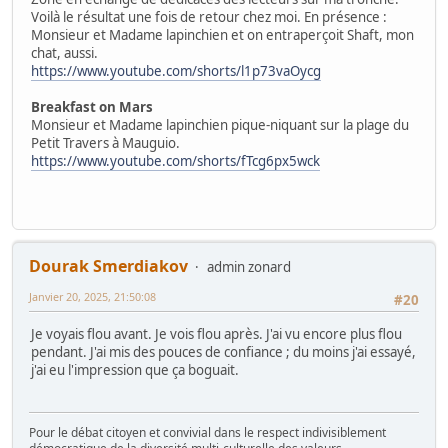
Voilà le résultat une fois de retour chez moi. En présence :
Monsieur et Madame lapinchien et on entraperçoit Shaft, mon
chat, aussi.
https://www.youtube.com/shorts/l1p73vaOycg
Breakfast on Mars
Monsieur et Madame lapinchien pique-niquant sur la plage du
Petit Travers à Mauguio.
https://www.youtube.com/shorts/fTcg6px5wck
Dourak Smerdiakov
admin zonard
Janvier 20, 2025, 21:50:08
#20
Je voyais flou avant. Je vois flou après. J'ai vu encore plus flou
pendant. J'ai mis des pouces de confiance ; du moins j'ai essayé,
j'ai eu l'impression que ça boguait.
Pour le débat citoyen et convivial dans le respect indivisiblement