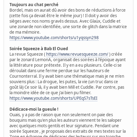
Toujours au chat perché
Bordel, mais on aurait dû avoir des bons de réductions à force
(cette fois ça devait être le même jour) ! Il doit y avoir des
sièges avec nos noms gravés dessus. Avec Glaüx, Cuddle et
une zonarde non identifiée, une sorte de glitch dans la matrice
de ma mémoire.
https://www.youtube.com/shorts/u1yqssyn298
Soirée Squeeze à Bab El Oued
La revue Squeeze (
https://www.revuesqueeze.com/
) créée
par le zonard LemonA, organisait des soirées à l'époque ayant
la littérature pour prétexte. Il y en a eu plusieurs. Celle-ci se
déroulait dans une ferme perdue sur les hauteurs de
Cournonterral. Il y avait bien une thématique mais je ne m'en
souviens plus : La drogue, les putes, la vie (un truc dans ce
goût là) Ce soir là, il y avait bien Mill et Cuddle. Par contre, pas
la moindre idée de ce que j'ai bien pu filmer.
https://www.youtube.com/shorts/UPEqS7sTsEI
Dédicace-moi la gueule !
Ouais, y a pas de raison que non seulement on paie des
bouquins mais qu'en plus les auteurs viennent te les saloper
avec quelques mots gentils et leur signature. Pendant une
soirée Squeeze , je proposais des extraits de mes textes sur la
Zone en échange de dédicaces des lecteurs sur ma tronche.