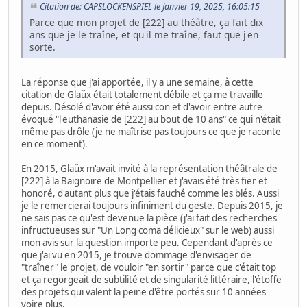
Citation de: CAPSLOCKENSPIEL le Janvier 19, 2025, 16:05:15
Parce que mon projet de [222] au théâtre, ça fait dix
ans que je le traîne, et qu'il me traîne, faut que j'en
sorte.
La réponse que j'ai apportée, il y a une semaine, à cette
citation de Glaüx était totalement débile et ça me travaille
depuis. Désolé d'avoir été aussi con et d'avoir entre autre
évoqué "l'euthanasie de [222] au bout de 10 ans" ce qui n'était
même pas drôle (je ne maîtrise pas toujours ce que je raconte
en ce moment).
En 2015, Glaüx m'avait invité à la représentation théâtrale de
[222] à la Baignoire de Montpellier et j'avais été très fier et
honoré, d'autant plus que j'étais fauché comme les blés. Aussi
je le remercierai toujours infiniment du geste. Depuis 2015, je
ne sais pas ce qu'est devenue la pièce (j'ai fait des recherches
infructueuses sur "Un Long coma délicieux" sur le web) aussi
mon avis sur la question importe peu. Cependant d'après ce
que j'ai vu en 2015, je trouve dommage d'envisager de
"traîner" le projet, de vouloir "en sortir" parce que c'était top
et ça regorgeait de subtilité et de singularité littéraire, l'étoffe
des projets qui valent la peine d'être portés sur 10 années
voire plus.