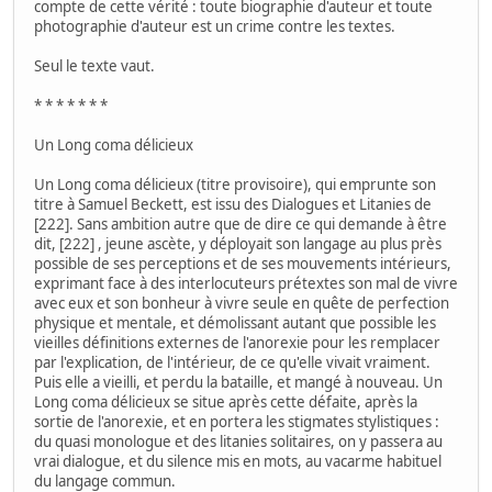
compte de cette vérité : toute biographie d'auteur et toute
photographie d'auteur est un crime contre les textes.
Seul le texte vaut.
* * * * * * *
Un Long coma délicieux
Un Long coma délicieux (titre provisoire), qui emprunte son
titre à Samuel Beckett, est issu des Dialogues et Litanies de
[222]. Sans ambition autre que de dire ce qui demande à être
dit, [222] , jeune ascète, y déployait son langage au plus près
possible de ses perceptions et de ses mouvements intérieurs,
exprimant face à des interlocuteurs prétextes son mal de vivre
avec eux et son bonheur à vivre seule en quête de perfection
physique et mentale, et démolissant autant que possible les
vieilles définitions externes de l'anorexie pour les remplacer
par l'explication, de l'intérieur, de ce qu'elle vivait vraiment.
Puis elle a vieilli, et perdu la bataille, et mangé à nouveau. Un
Long coma délicieux se situe après cette défaite, après la
sortie de l'anorexie, et en portera les stigmates stylistiques :
du quasi monologue et des litanies solitaires, on y passera au
vrai dialogue, et du silence mis en mots, au vacarme habituel
du langage commun.