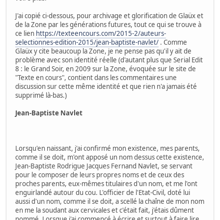
J'ai copié ci-dessous, pour archivage et glorification de Glaüx et
de la Zone par les générations futures, tout ce qui se trouve à
ce lien
https://texteencours.com/2015-2/auteurs-
selectionnes-edition-2015/jean-baptiste-navlet/
. Comme
Glaüx y cite beaucoup la Zone, je ne pense pas qu'il y ait de
problème avec son identité réelle (d'autant plus que Serial Edit
8 : le Grand Soir, en 2009 sur la Zone, évoquée sur le site de
"Texte en cours", contient dans les commentaires une
discussion sur cette même identité et que rien n'a jamais été
supprimé là-bas.)
Jean-Baptiste Navlet
Lorsqu'en naissant, j'ai confirmé mon existence, mes parents,
comme il se doit, m'ont apposé un nom dessus cette existence,
Jean-Baptiste Rodrigue Jacques Fernand Navlet, se servant
pour le composer de leurs propres noms et de ceux des
proches parents, eux-mêmes titulaires d'un nom, et me l'ont
enguirlandé autour du cou. L'officier de l'Etat-Civil, doté lui
aussi d'un nom, comme il se doit, a scellé la chaîne de mon nom
en me la soudant aux cervicales et c'était fait, j'étais dûment
nommé. Lorsque j'ai commencé à écrire et surtout à faire lire,