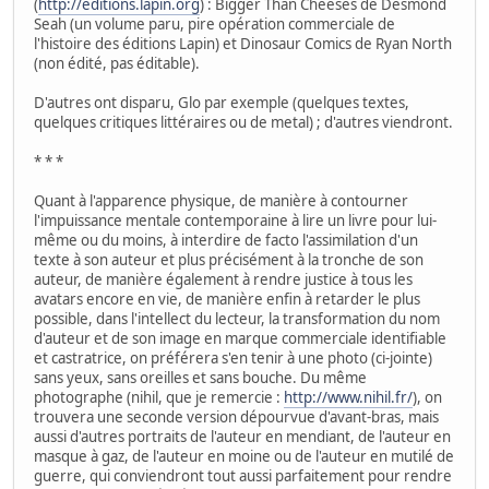
(
http://editions.lapin.org
) : Bigger Than Cheeses de Desmond
Seah (un volume paru, pire opération commerciale de
l'histoire des éditions Lapin) et Dinosaur Comics de Ryan North
(non édité, pas éditable).
D'autres ont disparu, Glo par exemple (quelques textes,
quelques critiques littéraires ou de metal) ; d'autres viendront.
* * *
Quant à l'apparence physique, de manière à contourner
l'impuissance mentale contemporaine à lire un livre pour lui-
même ou du moins, à interdire de facto l'assimilation d'un
texte à son auteur et plus précisément à la tronche de son
auteur, de manière également à rendre justice à tous les
avatars encore en vie, de manière enfin à retarder le plus
possible, dans l'intellect du lecteur, la transformation du nom
d'auteur et de son image en marque commerciale identifiable
et castratrice, on préférera s'en tenir à une photo (ci-jointe)
sans yeux, sans oreilles et sans bouche. Du même
photographe (nihil, que je remercie :
http://www.nihil.fr/
), on
trouvera une seconde version dépourvue d'avant-bras, mais
aussi d'autres portraits de l'auteur en mendiant, de l'auteur en
masque à gaz, de l'auteur en moine ou de l'auteur en mutilé de
guerre, qui conviendront tout aussi parfaitement pour rendre