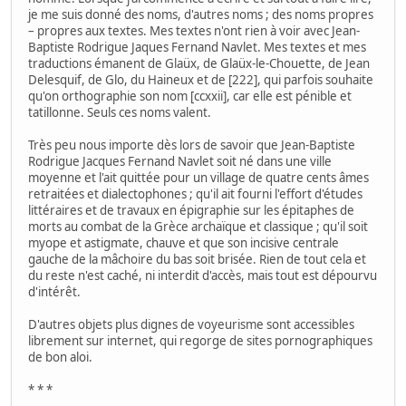
je me suis donné des noms, d'autres noms ; des noms propres
– propres aux textes. Mes textes n'ont rien à voir avec Jean-
Baptiste Rodrigue Jaques Fernand Navlet. Mes textes et mes
traductions émanent de Glaüx, de Glaüx-le-Chouette, de Jean
Delesquif, de Glo, du Haineux et de [222], qui parfois souhaite
qu'on orthographie son nom [ccxxii], car elle est pénible et
tatillonne. Seuls ces noms valent.
Très peu nous importe dès lors de savoir que Jean-Baptiste
Rodrigue Jacques Fernand Navlet soit né dans une ville
moyenne et l'ait quittée pour un village de quatre cents âmes
retraitées et dialectophones ; qu'il ait fourni l'effort d'études
littéraires et de travaux en épigraphie sur les épitaphes de
morts au combat de la Grèce archaïque et classique ; qu'il soit
myope et astigmate, chauve et que son incisive centrale
gauche de la mâchoire du bas soit brisée. Rien de tout cela et
du reste n'est caché, ni interdit d'accès, mais tout est dépourvu
d'intérêt.
D'autres objets plus dignes de voyeurisme sont accessibles
librement sur internet, qui regorge de sites pornographiques
de bon aloi.
* * *