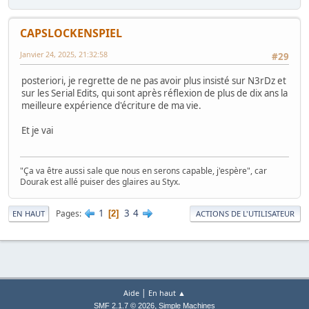
CAPSLOCKENSPIEL
Janvier 24, 2025, 21:32:58
#29
posteriori, je regrette de ne pas avoir plus insisté sur N3rDz et
sur les Serial Edits, qui sont après réflexion de plus de dix ans la
meilleure expérience d'écriture de ma vie.
Et je vai
"Ça va être aussi sale que nous en serons capable, j'espère", car
Dourak est allé puiser des glaires au Styx.
1
3
4
Pages
2
EN HAUT
ACTIONS DE L'UTILISATEUR
|
Aide
En haut ▲
,
SMF 2.1.7 © 2026
Simple Machines