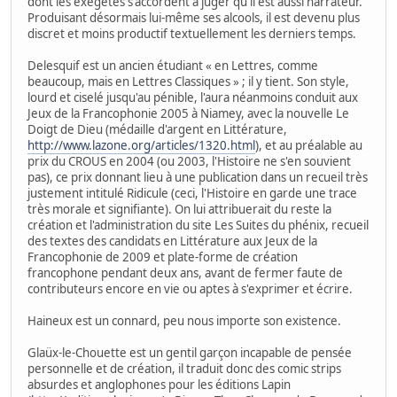
dont les exégètes s'accordent à juger qu'il est aussi narrateur.
Produisant désormais lui-même ses alcools, il est devenu plus
discret et moins productif textuellement les derniers temps.
Delesquif est un ancien étudiant « en Lettres, comme
beaucoup, mais en Lettres Classiques » ; il y tient. Son style,
lourd et ciselé jusqu'au pénible, l'aura néanmoins conduit aux
Jeux de la Francophonie 2005 à Niamey, avec la nouvelle Le
Doigt de Dieu (médaille d'argent en Littérature,
http://www.lazone.org/articles/1320.html
), et au préalable au
prix du CROUS en 2004 (ou 2003, l'Histoire ne s'en souvient
pas), ce prix donnant lieu à une publication dans un recueil très
justement intitulé Ridicule (ceci, l'Histoire en garde une trace
très morale et signifiante). On lui attribuerait du reste la
création et l'administration du site Les Suites du phénix, recueil
des textes des candidats en Littérature aux Jeux de la
Francophonie de 2009 et plate-forme de création
francophone pendant deux ans, avant de fermer faute de
contributeurs encore en vie ou aptes à s'exprimer et écrire.
Haineux est un connard, peu nous importe son existence.
Glaüx-le-Chouette est un gentil garçon incapable de pensée
personnelle et de création, il traduit donc des comic strips
absurdes et anglophones pour les éditions Lapin