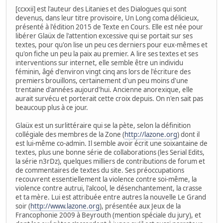
[ccxxii] est l'auteur des Litanies et des Dialogues qui sont
devenus, dans leur titre provisoire, Un Long coma délicieux,
présenté à l'édition 2015 de Texte en Cours. Elle est née pour
libérer Glaüx de l'attention excessive qui se portait sur ses
textes, pour qu'on lise un peu ces derniers pour eux-mêmes et
qu'on fiche un peu la paix au premier. A lire ses textes et ses
interventions sur internet, elle semble être un individu
féminin, âgé d'environ vingt cinq ans lors de l'écriture des
premiers brouillons, certainement d'un peu moins d'une
trentaine d'années aujourd'hui. Ancienne anorexique, elle
aurait survécu et porterait cette croix depuis. On n'en sait pas
beaucoup plus à ce jour.
Glaüx est un surlittéraire qui se la pète, selon la définition
collégiale des membres de la Zone (
http://lazone.org
) dont il
est lui-même co-admin. Il semble avoir écrit une soixantaine de
textes, plus une bonne série de collaborations (les Serial Edits,
la série n3rDz), quelques milliers de contributions de forum et
de commentaires de textes du site. Ses préoccupations
recouvrent essentiellement la violence contre soi-même, la
violence contre autrui, l'alcool, le désenchantement, la crasse
et ta mère. Lui est attribuée entre autres la nouvelle Le Grand
soir (
http://www.lazone.org
), présentée aux Jeux de la
Francophonie 2009 à Beyrouth (mention spéciale du jury), et