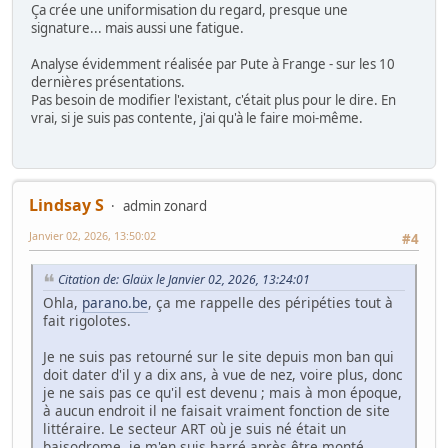
Ça crée une uniformisation du regard, presque une
signature... mais aussi une fatigue.
Analyse évidemment réalisée par Pute à Frange - sur les 10
dernières présentations.
Pas besoin de modifier l'existant, c'était plus pour le dire. En
vrai, si je suis pas contente, j'ai qu'à le faire moi-même.
Lindsay S
admin zonard
Janvier 02, 2026, 13:50:02
#4
Citation de: Glaüx le Janvier 02, 2026, 13:24:01
Ohla,
parano.be
, ça me rappelle des péripéties tout à
fait rigolotes.
Je ne suis pas retourné sur le site depuis mon ban qui
doit dater d'il y a dix ans, à vue de nez, voire plus, donc
je ne sais pas ce qu'il est devenu ; mais à mon époque,
à aucun endroit il ne faisait vraiment fonction de site
littéraire. Le secteur ART où je suis né était un
baisodrome, je m'en suis barré après être monté