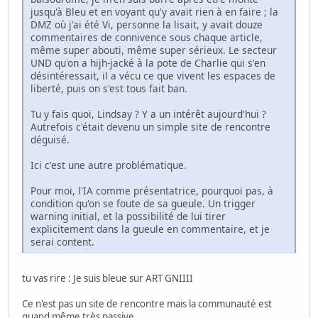
jusqu'à Bleu et en voyant qu'y avait rien à en faire ; la
DMZ où j'ai été Vi, personne la lisait, y avait douze
commentaires de connivence sous chaque article,
même super abouti, même super sérieux. Le secteur
UND qu'on a hijh-jacké à la pote de Charlie qui s'en
désintéressait, il a vécu ce que vivent les espaces de
liberté, puis on s'est tous fait ban.
Tu y fais quoi, Lindsay ? Y a un intérêt aujourd'hui ?
Autrefois c'était devenu un simple site de rencontre
déguisé.
Ici c'est une autre problématique.
Pour moi, l'IA comme présentatrice, pourquoi pas, à
condition qu'on se foute de sa gueule. Un trigger
warning initial, et la possibilité de lui tirer
explicitement dans la gueule en commentaire, et je
serai content.
tu vas rire : Je suis bleue sur ART GNIIII
Ce n'est pas un site de rencontre mais la communauté est
quand même très passive.