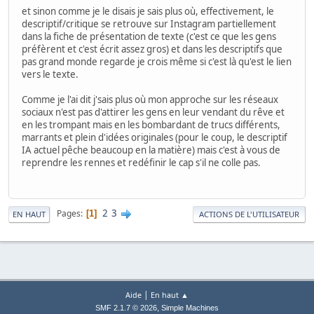
et sinon comme je le disais je sais plus où, effectivement, le
descriptif/critique se retrouve sur Instagram partiellement
dans la fiche de présentation de texte (c'est ce que les gens
préfèrent et c'est écrit assez gros) et dans les descriptifs que
pas grand monde regarde je crois même si c'est là qu'est le lien
vers le texte.
Comme je l'ai dit j'sais plus où mon approche sur les réseaux
sociaux n'est pas d'attirer les gens en leur vendant du rêve et
en les trompant mais en les bombardant de trucs différents,
marrants et plein d'idées originales (pour le coup, le descriptif
IA actuel pêche beaucoup en la matière) mais c'est à vous de
reprendre les rennes et redéfinir le cap s'il ne colle pas.
2
3
Pages
1
EN HAUT
ACTIONS DE L'UTILISATEUR
|
Aide
En haut ▲
,
SMF 2.1.7 © 2026
Simple Machines