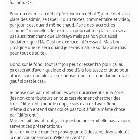
à... non. Ok.
Pour en revenir au débat (c'est bien un débat ?) je me mets à la
place des admin, se taper 2 ou 3 textes, commentaire et video,
par jour, c'est quand même chaud. Faire des "accroches
critiques" manuelles de textes, ça pourrait me plaire : ça sera
pas aussi tranchant que LindsayS mais pas non plus aussi
laudateur que l'IA. C'est un exercice intéressant. Mais bon,
j'imagine que ce sera quand je serais mature sur la Zone (pas
pour tout de suite).
Donc, sur le fond, tout l'art (on peut dresser l'IA pour ça, au
pire) serait d'avoir quelque chose d'à la fois assez critique pour
attirer, sans non plus laisser penser que c'est une daube totale
(sauf si c'est le cas).
Je pense que par définition les gens qui arrivent sur la Zone
(les non-contributeurs en tous cas) viennent chercher des
trucs "différent" (pour le coup je suis d'accord avec René,
même si on entend sans doute pas tout à fait la même chose
par "différent").
Mais en fait, avant tout ça, la question ne serait-elle pas : à quoi
servent ces présentations ?
Je la formule de manière provoquante à dessein, disons plutôt
"à quoi voulons-nous qu'elles servent" ?