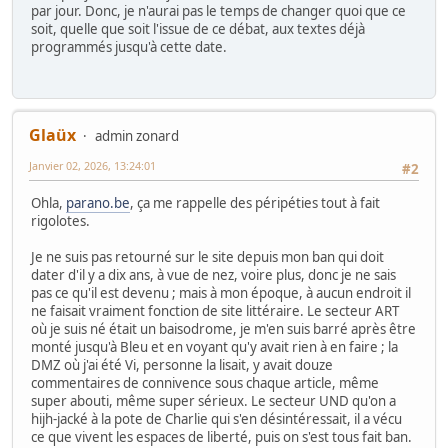
par jour. Donc, je n'aurai pas le temps de changer quoi que ce
soit, quelle que soit l'issue de ce débat, aux textes déjà
programmés jusqu'à cette date.
Glaüx
admin zonard
Janvier 02, 2026, 13:24:01
#2
Ohla,
parano.be
, ça me rappelle des péripéties tout à fait
rigolotes.
Je ne suis pas retourné sur le site depuis mon ban qui doit
dater d'il y a dix ans, à vue de nez, voire plus, donc je ne sais
pas ce qu'il est devenu ; mais à mon époque, à aucun endroit il
ne faisait vraiment fonction de site littéraire. Le secteur ART
où je suis né était un baisodrome, je m'en suis barré après être
monté jusqu'à Bleu et en voyant qu'y avait rien à en faire ; la
DMZ où j'ai été Vi, personne la lisait, y avait douze
commentaires de connivence sous chaque article, même
super abouti, même super sérieux. Le secteur UND qu'on a
hijh-jacké à la pote de Charlie qui s'en désintéressait, il a vécu
ce que vivent les espaces de liberté, puis on s'est tous fait ban.