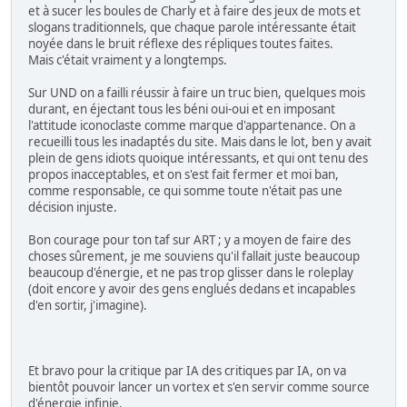
et à sucer les boules de Charly et à faire des jeux de mots et
slogans traditionnels, que chaque parole intéressante était
noyée dans le bruit réflexe des répliques toutes faites.
Mais c'était vraiment y a longtemps.
Sur UND on a failli réussir à faire un truc bien, quelques mois
durant, en éjectant tous les béni oui-oui et en imposant
l'attitude iconoclaste comme marque d'appartenance. On a
recueilli tous les inadaptés du site. Mais dans le lot, ben y avait
plein de gens idiots quoique intéressants, et qui ont tenu des
propos inacceptables, et on s'est fait fermer et moi ban,
comme responsable, ce qui somme toute n'était pas une
décision injuste.
Bon courage pour ton taf sur ART ; y a moyen de faire des
choses sûrement, je me souviens qu'il fallait juste beaucoup
beaucoup d'énergie, et ne pas trop glisser dans le roleplay
(doit encore y avoir des gens englués dedans et incapables
d'en sortir, j'imagine).
Et bravo pour la critique par IA des critiques par IA, on va
bientôt pouvoir lancer un vortex et s'en servir comme source
d'énergie infinie.