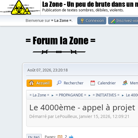
La Zone - Un peu de brute dans un
Publication de textes sombres, débiles, violents.
Bienvenue sur
= La Zone =
.
Connexion
Inscrivez-vo
Août 07, 2026, 23:20:18
Accueil
Rechercher
Calendrier
Mem
= La Zone =
= PROPAGANDE =
= INITIATIVES =
Le 400
►
►
►
Le 4000ème - appel à projet
Démarré par LePouilleux, Janvier 15, 2026, 12:09:21
2
Pages
1
EN BAS