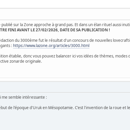
ublié sur la Zone approche à grand pas. Et dans un élan rituel aussi inutile
ÊTRE FINI AVANT LE 27/02/2026, DATE DE SA PUBLICATION !
a rédaction du 3000ème fut le résultat d'un concours de nouvelles lovecra
ngants :
https://www.lazone.org/articles/3000.html
adition établie, donc vous pouvez balancer ici vos idées de thèmes, mode
ctive zonarde originale.
ui me semble intéressante :
e début de l'époque d'Uruk en Mésopotamie. C'est l'invention de la roue et l