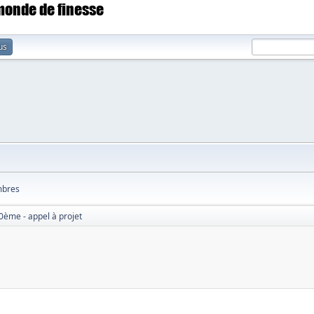
 monde de finesse
us
bres
0ème - appel à projet