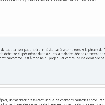
e de Laetitia n'est pas entière, n'hésite pas à la compléter. Et la phrase d
n de débattre du périmètre du texte. Pas la moindre idée de comment on v
hoix final comme il est à l'origine du projet. Par contre, ne me demande pas s
départ, un flashback présentant un duel de chansons paillardes entre Frank
 plus hardcores des rappeurs du Bronx en tournante dans ta cave, mais de