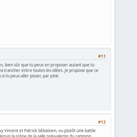
#11
e fin, bien sûr que tu peux en proposer autant que tu
a trancher entre toutes les idées. Je propose que ce
i tu peux aller pisser, par pitié.
#12
y Vincent et Patrick Sébastien, ou plutôt une battle
puis la scène de la salle polyvalente du camping