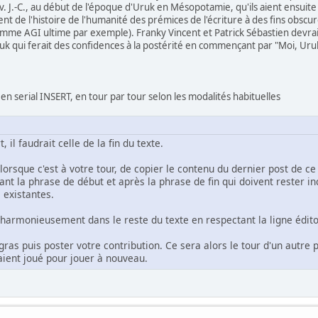
av. J.-C., au début de l'époque d'Uruk en Mésopotamie, qu'ils aient ensu
ent de l'histoire de l'humanité des prémices de l'écriture à des fins obscure
me AGI ultime par exemple). Franky Vincent et Patrick Sébastien devraie
ruk qui ferait des confidences à la postérité en commençant par "Moi, Uruk,
en serial INSERT, en tour par tour selon les modalités habituelles
 il faudrait celle de la fin du texte.
t, lorsque c'est à votre tour, de copier le contenu du dernier post de ce
ant la phrase de début et après la phrase de fin qui doivent rester 
existantes.
r harmonieusement dans le reste du texte en respectant la ligne édito
n gras puis poster votre contribution. Ce sera alors le tour d'un autr
ient joué pour jouer à nouveau.