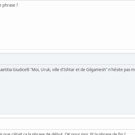
e phrase ?
aetitia Giudicelli "Moi, Uruk, ville d'Ishtar et de Gilgamesh" n'hésite pas 
s que c'était ça la phrase de début. OK pour moi. Et la phrase de fin ?