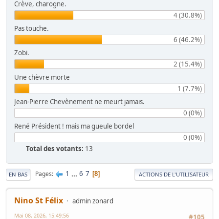
Crève, charogne.
4 (30.8%)
Pas touche.
6 (46.2%)
Zobi.
2 (15.4%)
Une chèvre morte
1 (7.7%)
Jean-Pierre Chevènement ne meurt jamais.
0 (0%)
René Président ! mais ma gueule bordel
0 (0%)
Total des votants:
13
1
...
6
7
Pages
8
EN BAS
ACTIONS DE L'UTILISATEUR
Nino St Félix
admin zonard
Mai 08, 2026, 15:49:56
#105