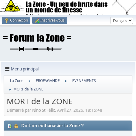
La Zone - Un peu de brute dans
un monde de finesse
Publication de textes sombres, débiles, violents.
Connexion
Inscrivez-vous
Menu principal
= La Zone =
= PROPAGANDE =
= EVENEMENTS =
►
►
MORT de la ZONE
►
MORT de la ZONE
Démarré par Nino St Félix, Avril 27, 2026, 18:15:48
Doit-on euthanasier la Zone ?