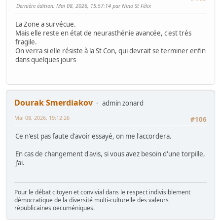
Dernière édition
: Mai 08, 2026, 15:57:14 par Nino St Félix
La Zone a survécue.
Mais elle reste en état de neurasthénie avancée, c'est trés
fragile.
On verra si elle résiste à la St Con, qui devrait se terminer enfin
dans quelques jours
Dourak Smerdiakov
admin zonard
Mai 08, 2026, 19:12:26
#106
Ce n'est pas faute d'avoir essayé, on me l'accordera.
En cas de changement d'avis, si vous avez besoin d'une torpille,
j'ai.
Pour le débat citoyen et convivial dans le respect indivisiblement
démocratique de la diversité multi-culturelle des valeurs
républicaines oecuméniques.