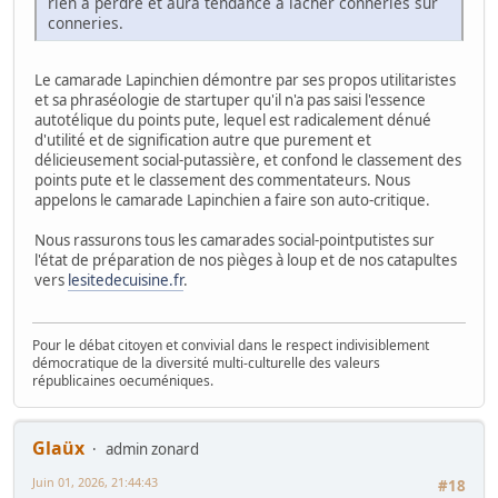
rien à perdre et aura tendance à lâcher conneries sur
conneries.
Le camarade Lapinchien démontre par ses propos utilitaristes
et sa phraséologie de startuper qu'il n'a pas saisi l'essence
autotélique du points pute, lequel est radicalement dénué
d'utilité et de signification autre que purement et
délicieusement social-putassière, et confond le classement des
points pute et le classement des commentateurs. Nous
appelons le camarade Lapinchien a faire son auto-critique.
Nous rassurons tous les camarades social-pointputistes sur
l'état de préparation de nos pièges à loup et de nos catapultes
vers
lesitedecuisine.fr
.
Pour le débat citoyen et convivial dans le respect indivisiblement
démocratique de la diversité multi-culturelle des valeurs
républicaines oecuméniques.
Glaüx
admin zonard
Juin 01, 2026, 21:44:43
#18