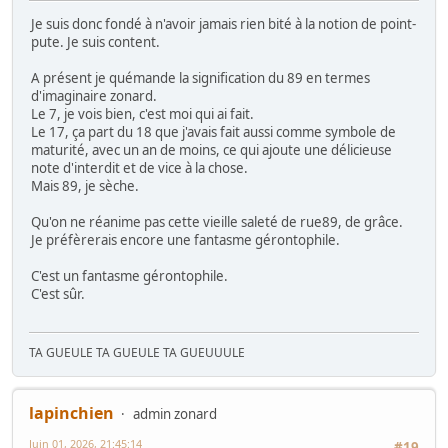
Je suis donc fondé à n'avoir jamais rien bité à la notion de point-
pute. Je suis content.
A présent je quémande la signification du 89 en termes
d'imaginaire zonard.
Le 7, je vois bien, c'est moi qui ai fait.
Le 17, ça part du 18 que j'avais fait aussi comme symbole de
maturité, avec un an de moins, ce qui ajoute une délicieuse
note d'interdit et de vice à la chose.
Mais 89, je sèche.
Qu'on ne réanime pas cette vieille saleté de rue89, de grâce.
Je préfèrerais encore une fantasme gérontophile.
C'est un fantasme gérontophile.
C'est sûr.
TA GUEULE TA GUEULE TA GUEUUULE
lapinchien
admin zonard
Juin 01, 2026, 21:45:14
#19