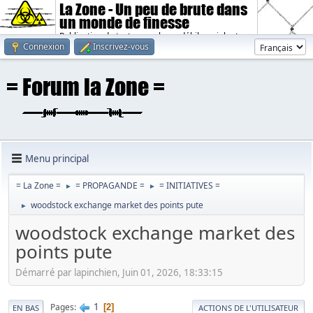
La Zone - Un peu de brute dans
un monde de finesse
Publication de textes sombres, débiles, violents.
Connexion
Inscrivez-vous
Menu principal
= La Zone =
= PROPAGANDE =
= INITIATIVES =
►
►
woodstock exchange market des points pute
►
woodstock exchange market des
points pute
Démarré par lapinchien, Juin 01, 2026, 18:33:15
1
Pages
2
EN BAS
ACTIONS DE L'UTILISATEUR