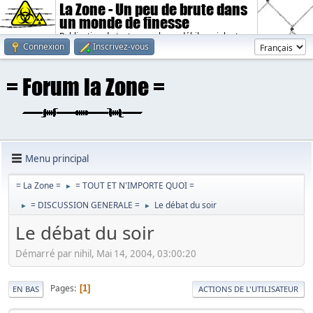
La Zone - Un peu de brute dans
un monde de finesse
Publication de textes sombres, débiles, violents.
Connexion
Inscrivez-vous
Menu principal
= La Zone =
= TOUT ET N'IMPORTE QUOI =
►
= DISCUSSION GENERALE =
Le débat du soir
►
►
Le débat du soir
Démarré par nihil, Mai 14, 2004, 03:00:20
Pages
1
EN BAS
ACTIONS DE L'UTILISATEUR