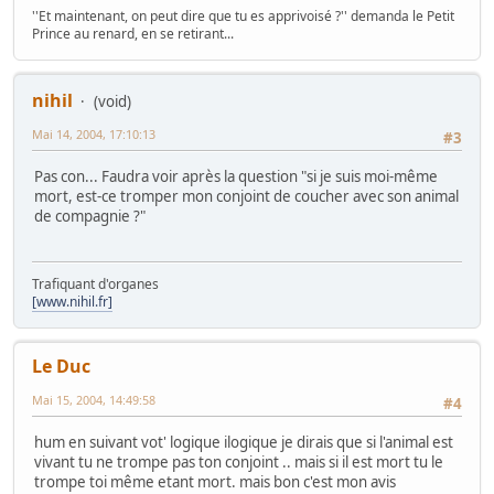
''Et maintenant, on peut dire que tu es apprivoisé ?'' demanda le Petit
Prince au renard, en se retirant...
nihil
(void)
Mai 14, 2004, 17:10:13
#3
Pas con... Faudra voir après la question "si je suis moi-même
mort, est-ce tromper mon conjoint de coucher avec son animal
de compagnie ?"
Trafiquant d'organes
[www.nihil.fr]
Le Duc
Mai 15, 2004, 14:49:58
#4
hum en suivant vot' logique ilogique je dirais que si l'animal est
vivant tu ne trompe pas ton conjoint .. mais si il est mort tu le
trompe toi même etant mort. mais bon c'est mon avis