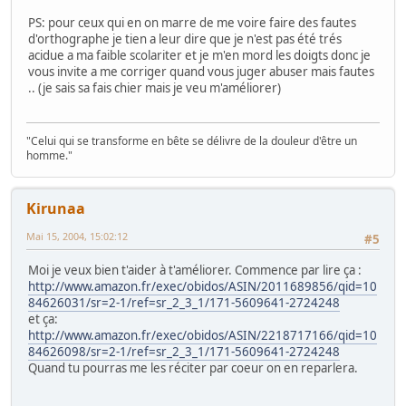
PS: pour ceux qui en on marre de me voire faire des fautes
d'orthographe je tien a leur dire que je n'est pas été trés
acidue a ma faible scolariter et je m'en mord les doigts donc je
vous invite a me corriger quand vous juger abuser mais fautes
.. (je sais sa fais chier mais je veu m'améliorer)
"Celui qui se transforme en bête se délivre de la douleur d'être un
homme."
Kirunaa
Mai 15, 2004, 15:02:12
#5
Moi je veux bien t'aider à t'améliorer. Commence par lire ça :
http://www.amazon.fr/exec/obidos/ASIN/2011689856/qid=10
84626031/sr=2-1/ref=sr_2_3_1/171-5609641-2724248
et ça:
http://www.amazon.fr/exec/obidos/ASIN/2218717166/qid=10
84626098/sr=2-1/ref=sr_2_3_1/171-5609641-2724248
Quand tu pourras me les réciter par coeur on en reparlera.