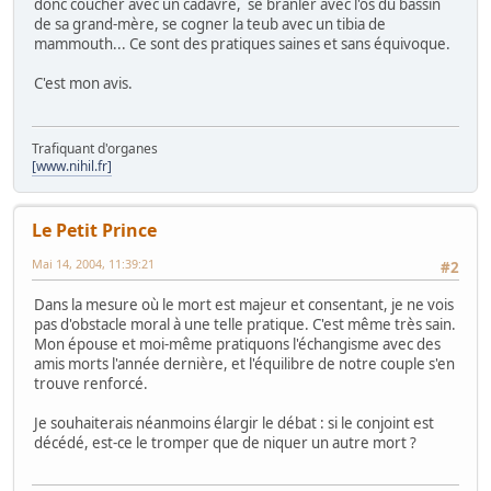
donc coucher avec un cadavre, se branler avec l'os du bassin
de sa grand-mère, se cogner la teub avec un tibia de
mammouth... Ce sont des pratiques saines et sans équivoque.
C'est mon avis.
Trafiquant d'organes
[www.nihil.fr]
Le Petit Prince
Mai 14, 2004, 11:39:21
#2
Dans la mesure où le mort est majeur et consentant, je ne vois
pas d'obstacle moral à une telle pratique. C'est même très sain.
Mon épouse et moi-même pratiquons l'échangisme avec des
amis morts l'année dernière, et l'équilibre de notre couple s'en
trouve renforcé.
Je souhaiterais néanmoins élargir le débat : si le conjoint est
décédé, est-ce le tromper que de niquer un autre mort ?