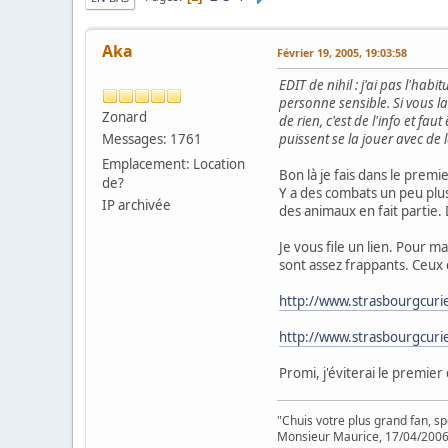
Aka
Février 19, 2005, 19:03:58
EDIT de nihil : j'ai pas l'hab
personne sensible. Si vous la
Zonard
de rien, c'est de l'info et 
Messages: 1761
puissent se la jouer avec de 
Emplacement: Location
Bon là je fais dans le premi
de?
Y a des combats un peu plus i
IP archivée
des animaux en fait partie.
Je vous file un lien. Pour m
sont assez frappants. Ceux 
http://www.strasbourgcuri
http://www.strasbourgcur
Promi, j'éviterai le premier 
"Chuis votre plus grand fan, s
Monsieur Maurice, 17/04/200