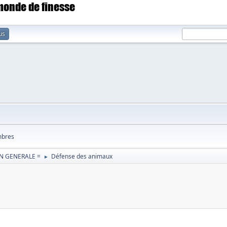
 monde de finesse
us
bres
N GENERALE =
Défense des animaux
►