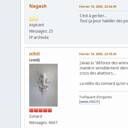
Nagash
Février 19, 2005, 22:54:39
C'est à gerber...
Tout ça pour habiller des po
Aspirant
Messages: 25
IP archivée
nihil
Février 19, 2005, 23:18:20
(void)
J'avais lu "défonce des ani
manière sensiblement identi
crocs des abattoirs...
La vidéo du connard qu'on v
Trafiquant d'organes
[www.nihil.fr]
Zonard
Messages: 4667