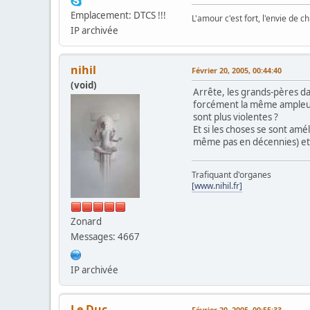
Emplacement: DTCS !!!
L'amour c'est fort, l'envie de chi
IP archivée
nihil
Février 20, 2005, 00:44:40
(void)
Arrête, les grands-pères dan
forcément la même ampleur 
sont plus violentes ?
Et si les choses se sont amé
même pas en décennies) et 
Trafiquant d'organes
[www.nihil.fr]
Zonard
Messages: 4667
IP archivée
Le Duc
Février 20, 2005, 00:55:33