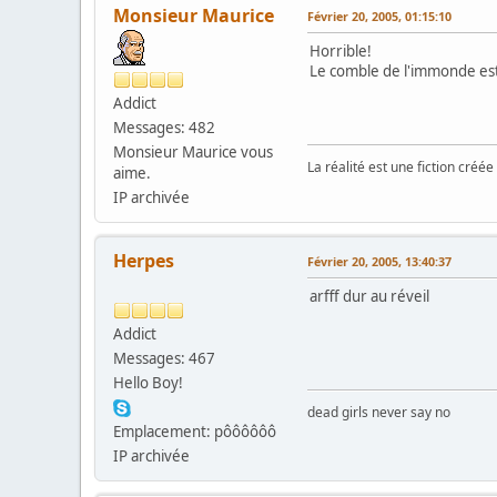
Monsieur Maurice
Février 20, 2005, 01:15:10
Horrible!
Le comble de l'immonde est
Addict
Messages: 482
Monsieur Maurice vous
La réalité est une fiction créé
aime.
IP archivée
Herpes
Février 20, 2005, 13:40:37
arfff dur au réveil
Addict
Messages: 467
Hello Boy!
dead girls never say no
Emplacement: pôôôôôô
IP archivée