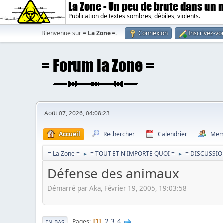
La Zone - Un peu de brute dans un
Publication de textes sombres, débiles, violents.
Bienvenue sur
= La Zone =
.
Connexion
Inscrivez-vo
Août 07, 2026, 04:08:23
Accueil
Rechercher
Calendrier
Mem
= La Zone =
= TOUT ET N'IMPORTE QUOI =
= DISCUSSIO
►
►
Défense des animaux
Démarré par Aka, Février 19, 2005, 19:03:58
2
3
4
Pages
1
EN BAS