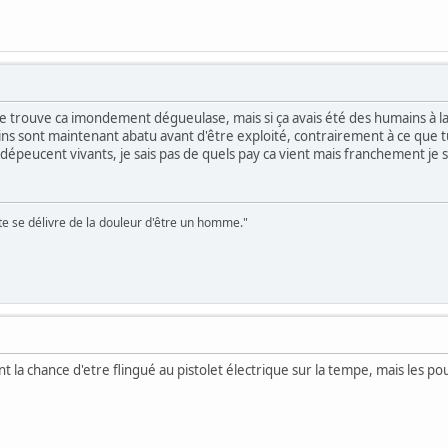
 trouve ca imondement dégueulase, mais si ça avais été des humains à la p
s sont maintenant abatu avant d'être exploité, contrairement à ce que tu dis
s dépeucent vivants, je sais pas de quels pay ca vient mais franchement je 
te se délivre de la douleur d'être un homme."
nt la chance d'etre flingué au pistolet électrique sur la tempe, mais les pou