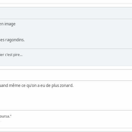
 en image
des ragondins.
er c'est pire...
quand même ce qu'on a eu de plus zonard.
poursa."
6