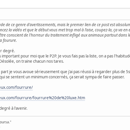
itude de ce genre d'avertissements, mais le premier lien de ce post est absolume
ncez la vidéo et que le début vous met trop mal à l'aise, coupez-la, ça va en
faut être conscient de l'horreur du traitement infligé aux animaux partout da
la fourure.
er degré.
mportant pour moi que le P2P. Je vous fais pas la liste, on a pas l'habitude
 Désolée, on traine chacun nos tares.
a part je vous avoue sérieusement que j'ai pas réussi à regarder plus de 5s
qui se sentent un minimum concernés, ça serait sympa de faire passer.
eux.com/fourrure/
ieux.com/fourrure/fourrure%20de%20luxe.htm
degré à l'avenir.
poursa."
6