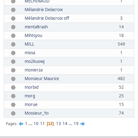
MECHINAUD
1
Mélandrie Delacroix
Mélandrie Delacroix off
3
mentaltrash
14
Mihtsyou
18
MILL
549
missa
1
mo2kuowj
1
monierza
1
Monsieur Maurice
482
morbid
52
morg
25
morue
15
Mossieur_Yo
74
1
...
10
11
13
14
...
19
Pages
12