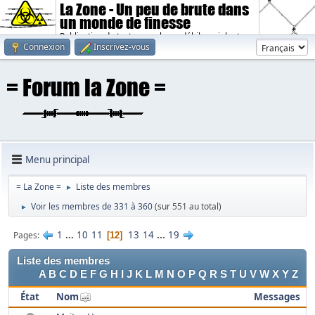
La Zone - Un peu de brute dans
un monde de finesse
Publication de textes sombres, débiles, violents.
Connexion
Inscrivez-vous
Menu principal
= La Zone =
Liste des membres
►
Voir les membres de 331 à 360
(sur 551 au total)
►
1
...
10
11
13
14
...
19
Pages
12
Liste des membres
A
B
C
D
E
F
G
H
I
J
K
L
M
N
O
P
Q
R
S
T
U
V
W
X
Y
Z
État
Nom
Messages