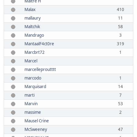
Maitre H
Malax
410
mallaury
11
Maltchik
58
Mandrago
3
MantaalF4ct0re
319
Marcbrt72
1
Marcel
marcelleproutttt
marcodo
1
Marquisard
14
marti
7
Marvin
53
massime
2
Mausel Crine
McSweeney
47