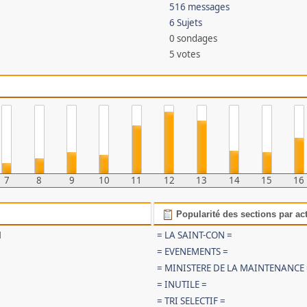
516 messages
6 Sujets
0 sondages
5 votes
7
8
9
10
11
12
13
14
15
16
Popularité des sections par act
1
= LA SAINT-CON =
= EVENEMENTS =
= MINISTERE DE LA MAINTENANCE
= INUTILE =
= TRI SELECTIF =