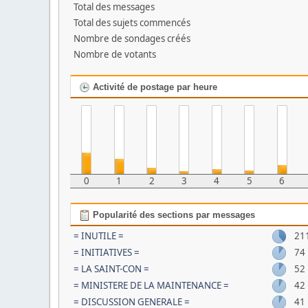
Total des messages
Total des sujets commencés
Nombre de sondages créés
Nombre de votants
Activité de postage par heure
0
1
2
3
4
5
6
Popularité des sections par messages
= INUTILE =
21
= INITIATIVES =
74
= LA SAINT-CON =
52
= MINISTERE DE LA MAINTENANCE =
42
= DISCUSSION GENERALE =
41