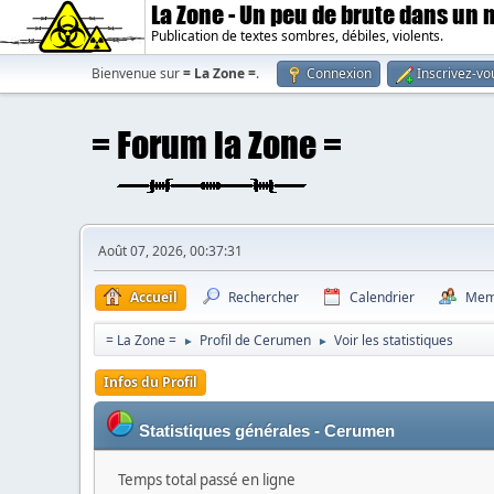
La Zone - Un peu de brute dans un
Publication de textes sombres, débiles, violents.
Bienvenue sur
= La Zone =
.
Connexion
Inscrivez-vo
Août 07, 2026, 00:37:31
Accueil
Rechercher
Calendrier
Mem
= La Zone =
Profil de Cerumen
Voir les statistiques
►
►
Infos du Profil
Statistiques générales - Cerumen
Temps total passé en ligne