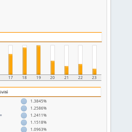
17
18
19
20
21
22
23
ivité
1.3845%
1.2586%
 =
1.2411%
1.1518%
1.0963%