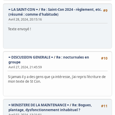
= LA SAINT-CON =
/
Re : Saint-Con 2024 - règlement, etc.
#9
(résumé : comme d'habitude)
Avril 28, 2024, 20:15:16
Texte envoyé !
= DISCUSSION GENERALE =
/
Re : nocturnales en
#10
groupe
Avril 27, 2024, 21:45:59
Si jamais il y a des gens que ça intéresse, j'ai repris l'écriture de
mon texte de St Con.
= MINISTERE DE LA MAINTENANCE =
/
Re: Bogues,
#11
plantage, dysfonctionnement inhabituel ?
Avril 02, 2024, 13:21:51