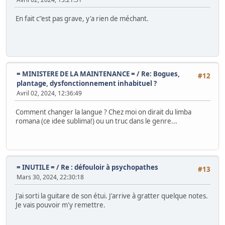
En fait c"est pas grave, y'a rien de méchant.
= MINISTERE DE LA MAINTENANCE =
/
Re: Bogues,
#12
plantage, dysfonctionnement inhabituel ?
Avril 02, 2024, 12:36:49
Comment changer la langue ? Chez moi on dirait du limba
romana (ce idee sublima!) ou un truc dans le genre...
= INUTILE =
/
Re : défouloir à psychopathes
#13
Mars 30, 2024, 22:30:18
J'ai sorti la guitare de son étui. J'arrive à gratter quelque notes.
Je vais pouvoir m'y remettre.