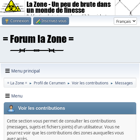
La Zone - Un peu de brute dans
un monde de finesse
Publication de textes sombres, débiles, violents.
Connexion
Inscrivez-vous
Menu principal
= La Zone =
Profil de Cerumen
Voir les contributions
Messages
►
►
►
Menu
Voir les contributions
Cette section vous permet de consulter les contributions
(messages, sujets et fichiers joints) d'un utilisateur. Vous ne
pourrez voir que les contributions des zones auxquelles vous
avez accès.