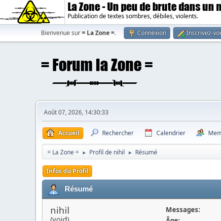
La Zone - Un peu de brute dans un
Publication de textes sombres, débiles, violents.
Bienvenue sur
= La Zone =
.
Connexion
Inscrivez-vo
Août 07, 2026, 14:30:33
Accueil
Rechercher
Calendrier
Mem
= La Zone =
Profil de nihil
Résumé
►
►
Infos du Profil
Résumé
nihil
Messages:
(void)
Âge: