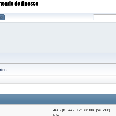
 monde de finesse
us
bres
4667 (0.54470121381886 par jour)
N/A