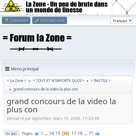
La Zone - Un peu de brute dans
un monde de finesse
Publication de textes sombres, débiles, violents.
Connexion
Inscrivez-vous
Menu principal
= La Zone =
= TOUT ET N'IMPORTE QUOI =
= INUTILE =
►
►
grand concours de la video la plus con
►
grand concours de la video la
plus con
Démarré par lapinchien, Mars 19, 2006, 17:33:40
1
...
14
15
17
18
...
71
Pages
16
EN BAS