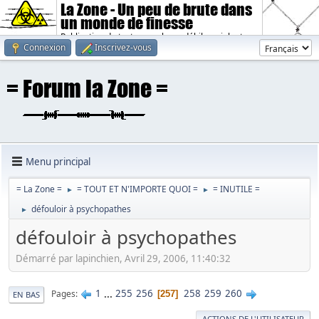
La Zone - Un peu de brute dans
un monde de finesse
Publication de textes sombres, débiles, violents.
Connexion
Inscrivez-vous
Menu principal
= La Zone =
= TOUT ET N'IMPORTE QUOI =
= INUTILE =
►
►
défouloir à psychopathes
►
défouloir à psychopathes
Démarré par lapinchien, Avril 29, 2006, 11:40:32
1
...
255
256
258
259
260
Pages
257
EN BAS
ACTIONS DE L'UTILISATEUR