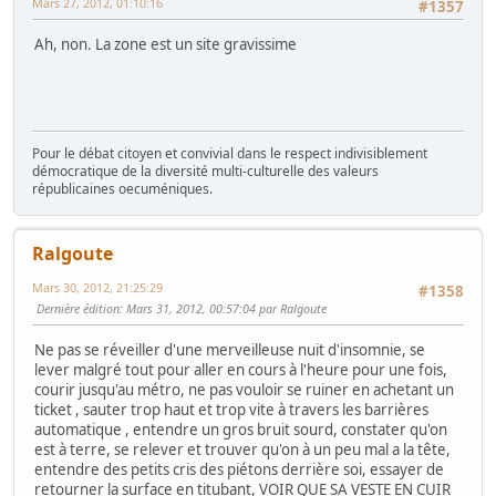
Mars 27, 2012, 01:10:16
#1357
Ah, non. La zone est un site gravissime
Pour le débat citoyen et convivial dans le respect indivisiblement
démocratique de la diversité multi-culturelle des valeurs
républicaines oecuméniques.
Ralgoute
Mars 30, 2012, 21:25:29
#1358
Dernière édition
: Mars 31, 2012, 00:57:04 par Ralgoute
Ne pas se réveiller d'une merveilleuse nuit d'insomnie, se
lever malgré tout pour aller en cours à l'heure pour une fois,
courir jusqu'au métro, ne pas vouloir se ruiner en achetant un
ticket , sauter trop haut et trop vite à travers les barrières
automatique , entendre un gros bruit sourd, constater qu'on
est à terre, se relever et trouver qu'on à un peu mal a la tête,
entendre des petits cris des piétons derrière soi, essayer de
retourner la surface en titubant, VOIR QUE SA VESTE EN CUIR