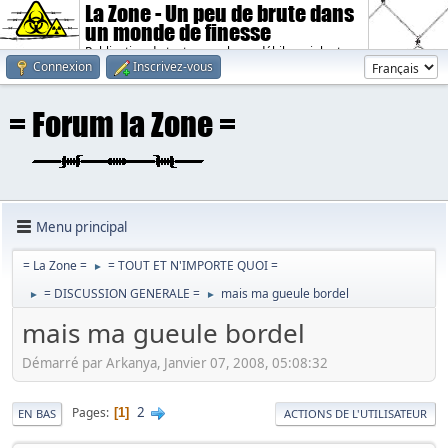
La Zone - Un peu de brute dans
un monde de finesse
Publication de textes sombres, débiles, violents.
Connexion
Inscrivez-vous
Menu principal
= La Zone =
= TOUT ET N'IMPORTE QUOI =
►
= DISCUSSION GENERALE =
mais ma gueule bordel
►
►
mais ma gueule bordel
Démarré par Arkanya, Janvier 07, 2008, 05:08:32
2
Pages
1
EN BAS
ACTIONS DE L'UTILISATEUR