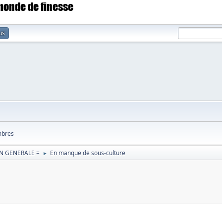
 monde de finesse
us
bres
N GENERALE =
En manque de sous-culture
►