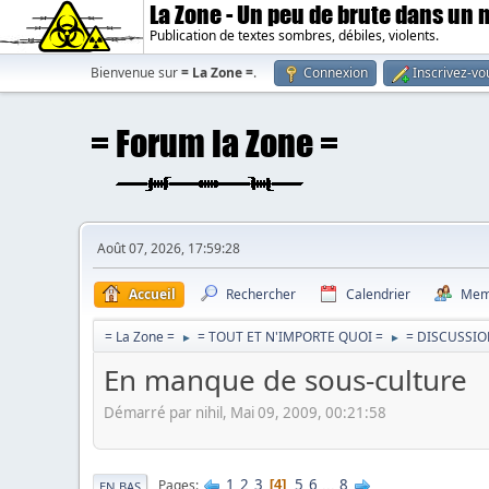
La Zone - Un peu de brute dans un
Publication de textes sombres, débiles, violents.
Bienvenue sur
= La Zone =
.
Connexion
Inscrivez-vo
Août 07, 2026, 17:59:28
Accueil
Rechercher
Calendrier
Mem
= La Zone =
= TOUT ET N'IMPORTE QUOI =
= DISCUSSIO
►
►
En manque de sous-culture
Démarré par nihil, Mai 09, 2009, 00:21:58
1
2
3
5
6
...
8
Pages
4
EN BAS