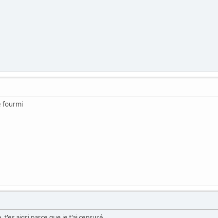
e fourmi
 t'es aigri parce que je t'ai censuré.