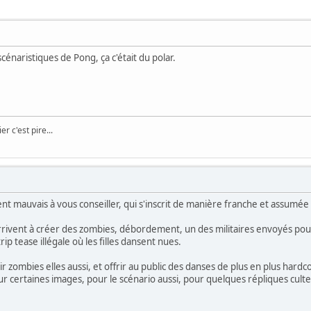
scénaristiques de Pong, ça c'était du polar.
er c'est pire...
nt mauvais à vous conseiller, qui s'inscrit de manière franche et assumée 
arrivent à créer des zombies, débordement, un des militaires envoyés pour
ip tease illégale où les filles dansent nues.
r zombies elles aussi, et offrir au public des danses de plus en plus hardc
ur certaines images, pour le scénario aussi, pour quelques répliques culte