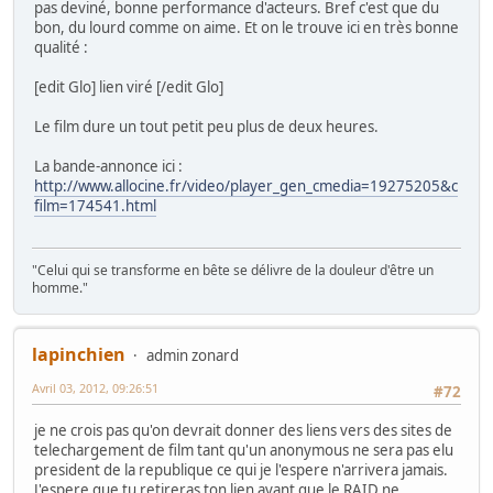
pas deviné, bonne performance d'acteurs. Bref c'est que du
bon, du lourd comme on aime. Et on le trouve ici en très bonne
qualité :
[edit Glo] lien viré [/edit Glo]
Le film dure un tout petit peu plus de deux heures.
La bande-annonce ici :
http://www.allocine.fr/video/player_gen_cmedia=19275205&c
film=174541.html
"Celui qui se transforme en bête se délivre de la douleur d'être un
homme."
lapinchien
admin zonard
Avril 03, 2012, 09:26:51
#72
je ne crois pas qu'on devrait donner des liens vers des sites de
telechargement de film tant qu'un anonymous ne sera pas elu
president de la republique ce qui je l'espere n'arrivera jamais.
J'espere que tu retireras ton lien avant que le RAID ne