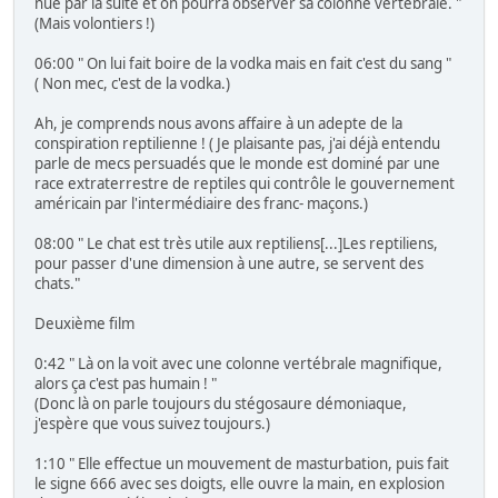
nue par la suite et on pourra observer sa colonne vertébrale. "
(Mais volontiers !)
06:00 " On lui fait boire de la vodka mais en fait c'est du sang "
( Non mec, c'est de la vodka.)
Ah, je comprends nous avons affaire à un adepte de la
conspiration reptilienne ! ( Je plaisante pas, j'ai déjà entendu
parle de mecs persuadés que le monde est dominé par une
race extraterrestre de reptiles qui contrôle le gouvernement
américain par l'intermédiaire des franc- maçons.)
08:00 " Le chat est très utile aux reptiliens[...]Les reptiliens,
pour passer d'une dimension à une autre, se servent des
chats."
Deuxième film
0:42 " Là on la voit avec une colonne vertébrale magnifique,
alors ça c'est pas humain ! "
(Donc là on parle toujours du stégosaure démoniaque,
j'espère que vous suivez toujours.)
1:10 " Elle effectue un mouvement de masturbation, puis fait
le signe 666 avec ses doigts, elle ouvre la main, en explosion