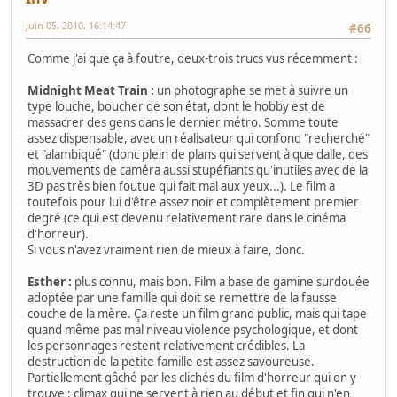
Juin 05, 2010, 16:14:47
#66
Comme j'ai que ça à foutre, deux-trois trucs vus récemment :
Midnight Meat Train :
un photographe se met à suivre un
type louche, boucher de son état, dont le hobby est de
massacrer des gens dans le dernier métro. Somme toute
assez dispensable, avec un réalisateur qui confond "recherché"
et "alambiqué" (donc plein de plans qui servent à que dalle, des
mouvements de caméra aussi stupéfiants qu'inutiles avec de la
3D pas très bien foutue qui fait mal aux yeux...). Le film a
toutefois pour lui d'être assez noir et complètement premier
degré (ce qui est devenu relativement rare dans le cinéma
d'horreur).
Si vous n'avez vraiment rien de mieux à faire, donc.
Esther :
plus connu, mais bon. Film a base de gamine surdouée
adoptée par une famille qui doit se remettre de la fausse
couche de la mère. Ça reste un film grand public, mais qui tape
quand même pas mal niveau violence psychologique, et dont
les personnages restent relativement crédibles. La
destruction de la petite famille est assez savoureuse.
Partiellement gâché par les clichés du film d'horreur qui on y
trouve : climax qui ne servent à rien au début et fin qui n'en