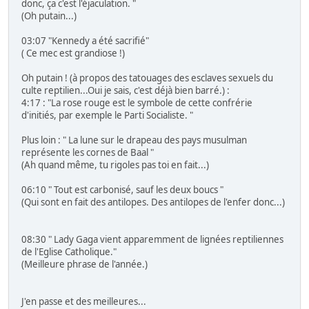
donc, ça c'est l'éjaculation. "
(Oh putain...)
03:07 "Kennedy a été sacrifié"
( Ce mec est grandiose !)
Oh putain ! (à propos des tatouages des esclaves sexuels du
culte reptilien...Oui je sais, c'est déjà bien barré.) :
4:17 : "La rose rouge est le symbole de cette confrérie
d'initiés, par exemple le Parti Socialiste. "
Plus loin : " La lune sur le drapeau des pays musulman
représente les cornes de Baal "
(Ah quand même, tu rigoles pas toi en fait...)
06:10 " Tout est carbonisé, sauf les deux boucs "
(Qui sont en fait des antilopes. Des antilopes de l'enfer donc...)
08:30 " Lady Gaga vient apparemment de lignées reptiliennes
de l'Eglise Catholique."
(Meilleure phrase de l'année.)
J'en passe et des meilleures...