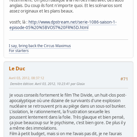
récemment. Un pitch basique à la Heroes mais avec des ados
anglais. Du coup ils font n'importe quoi. Et les scénarios sont
assez originaux et les plans beaux.
vostfr, là :
http://www.dpstream.net/serie-1086-saison-1-
episode-05%20%5BVOST%20FR%5D.html
I say, bring back the Circus Maximus
For starters
Le Duc
Avril 03, 2012, 08:37:12
#71
Dernière édition
: Avril 03, 2012, 10:23:41 par Glaüx
Je vous conseils fortement le film The Divide, un huit-clos post-
apocalyptique où une dizaine de survivants d'une explosion
nucléaire se retrouvent pris au piège dans un sous-sol bunker.
L'isolation, le rationnement, la frustration sexuelle les
poussent lentement dans la folie. Très glauque et bien pensé,
ça joue beaucoup sur le psychisme, c'est bien gore. De plus il y
a même des immolations.
Film à petit budget, mais si on me l'avais pas dit, je ne l'aurais