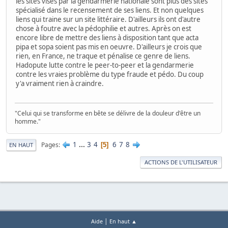
les sites visés par la gendarmerie nationale sont plus des sites
spécialisé dans le recensement de ses liens. Et non quelques
liens qui traine sur un site littéraire. D'ailleurs ils ont d'autre
chose à foutre avec la pédophilie et autres. Après on est
encore libre de mettre des liens à disposition tant que acta
pipa et sopa soient pas mis en oeuvre. D'ailleurs je crois que
rien, en France, ne traque et pénalise ce genre de liens.
Hadopute lutte contre le peer-to-peer et la gendarmerie
contre les vraies problème du type fraude et pédo. Du coup
y'a vraiment rien à craindre.
"Celui qui se transforme en bête se délivre de la douleur d'être un
homme."
1
...
3
4
6
7
8
Pages
5
EN HAUT
ACTIONS DE L'UTILISATEUR
|
Aide
En haut ▲