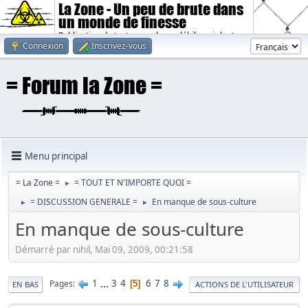
La Zone - Un peu de brute dans
un monde de finesse
Publication de textes sombres, débiles, violents.
Connexion
Inscrivez-vous
Menu principal
= La Zone =
= TOUT ET N'IMPORTE QUOI =
►
= DISCUSSION GENERALE =
En manque de sous-culture
►
►
En manque de sous-culture
Démarré par nihil, Mai 09, 2009, 00:21:58
1
...
3
4
6
7
8
Pages
5
EN BAS
ACTIONS DE L'UTILISATEUR