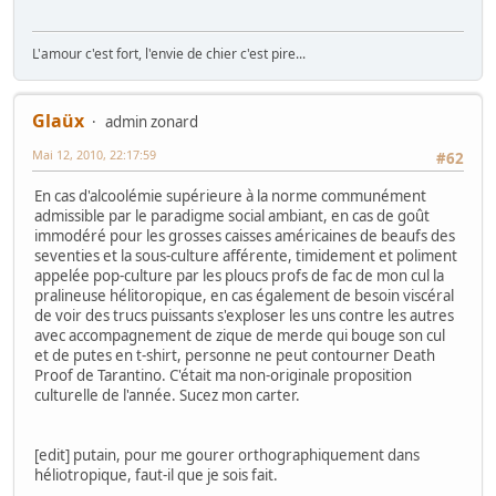
L'amour c'est fort, l'envie de chier c'est pire...
Glaüx
admin zonard
Mai 12, 2010, 22:17:59
#62
En cas d'alcoolémie supérieure à la norme communément
admissible par le paradigme social ambiant, en cas de goût
immodéré pour les grosses caisses américaines de beaufs des
seventies et la sous-culture afférente, timidement et poliment
appelée pop-culture par les ploucs profs de fac de mon cul la
pralineuse hélitoropique, en cas également de besoin viscéral
de voir des trucs puissants s'exploser les uns contre les autres
avec accompagnement de zique de merde qui bouge son cul
et de putes en t-shirt, personne ne peut contourner Death
Proof de Tarantino. C'était ma non-originale proposition
culturelle de l'année. Sucez mon carter.
[edit] putain, pour me gourer orthographiquement dans
héliotropique, faut-il que je sois fait.