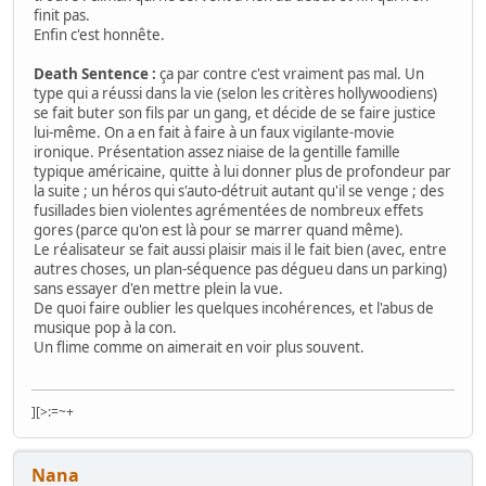
finit pas.
Enfin c'est honnête.
Death Sentence :
ça par contre c'est vraiment pas mal. Un
type qui a réussi dans la vie (selon les critères hollywoodiens)
se fait buter son fils par un gang, et décide de se faire justice
lui-même. On a en fait à faire à un faux vigilante-movie
ironique. Présentation assez niaise de la gentille famille
typique américaine, quitte à lui donner plus de profondeur par
la suite ; un héros qui s'auto-détruit autant qu'il se venge ; des
fusillades bien violentes agrémentées de nombreux effets
gores (parce qu'on est là pour se marrer quand même).
Le réalisateur se fait aussi plaisir mais il le fait bien (avec, entre
autres choses, un plan-séquence pas dégueu dans un parking)
sans essayer d'en mettre plein la vue.
De quoi faire oublier les quelques incohérences, et l'abus de
musique pop à la con.
Un flime comme on aimerait en voir plus souvent.
][>:=~+
Nana