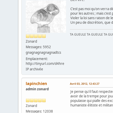
C'est pas moi qu'on verra déf
pour les autres ; mais c'est
Violer la loi sans raison de 
Un peu de discrétion, que d
TA GUEULE TA GUEULE TA G
Zonard
Messages: 5952
gnagnagnagnagnadtcs
Emplacement:
http://tinyurl.com/d4hre
IP archivée
lapinchien
Avril 03, 2012, 12:43:27
admin zonard
Je pense qu'il faut respect
avoir de la trempe pour jou
populasse qui pialle des ex
humaniste élitiste et milita
Zonard
Messages: 12038