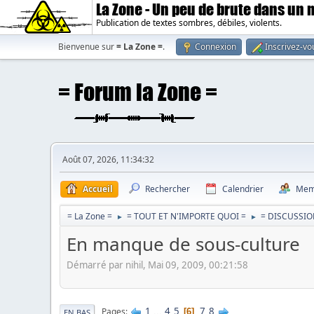
La Zone - Un peu de brute dans un
Publication de textes sombres, débiles, violents.
Bienvenue sur
= La Zone =
.
Connexion
Inscrivez-vo
Août 07, 2026, 11:34:32
Accueil
Rechercher
Calendrier
Mem
= La Zone =
= TOUT ET N'IMPORTE QUOI =
= DISCUSSIO
►
►
En manque de sous-culture
Démarré par nihil, Mai 09, 2009, 00:21:58
1
...
4
5
7
8
Pages
6
EN BAS