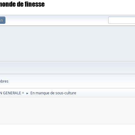
 monde de finesse
us
bres
N GENERALE =
En manque de sous-culture
►