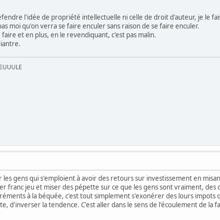
endre l'idée de propriété intellectuelle ni celle de droit d'auteur, je le fa
 pas moi qu'on verra se faire enculer sans raison de se faire enculer.
le faire et en plus, en le revendiquant, c'est pas malin.
iantre.
UEUUULE
er les gens qui s'emploient à avoir des retours sur investissement en misan
er franc jeu et miser des pépette sur ce que les gens sont vraiment, des
créments à la béquée, c'est tout simplement s'exonérer des lours impots q
nte, d'inverser la tendence. C'est aller dans le sens de l'écoulement de la f