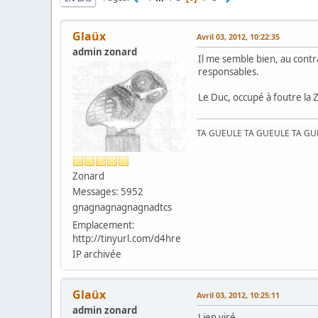
Glaüx
Avril 03, 2012, 10:22:35
admin zonard
Il me semble bien, au contr
responsables.
Le Duc, occupé à foutre la 
TA GUEULE TA GUEULE TA G
Zonard
Messages: 5952
gnagnagnagnagnadtcs
Emplacement:
http://tinyurl.com/d4hre
IP archivée
Glaüx
Avril 03, 2012, 10:25:11
admin zonard
Lien viré.