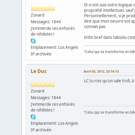
Et si ont suis votre logique
propriété intellectuel, sauf
Zonard
Personnellement, si je prod
dire que mon oeuvre est app
Messages: 1844
connais pas.
J'emmerde ces enfoirés
de nihilistes !
Enfin bref dans l'absolu c'e
Emplacement: Los Angels
"Celui qui se transforme en bê
IP archivée
Le Duc
Avril 03, 2012, 23:14:13
LC tu n'es qu'un sale troll, 
Zonard
Messages: 1844
J'emmerde ces enfoirés
de nihilistes !
"Celui qui se transforme en bê
Emplacement: Los Angels
IP archivée