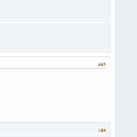
#85
#86