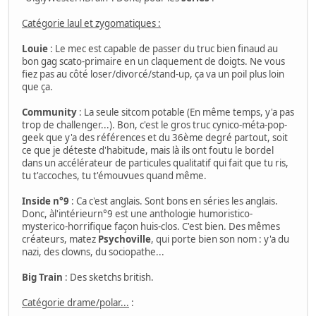
Catégorie laul et zygomatiques :
Louie
: Le mec est capable de passer du truc bien finaud au
bon gag scato-primaire en un claquement de doigts. Ne vous
fiez pas au côté loser/divorcé/stand-up, ça va un poil plus loin
que ça.
Community
: La seule sitcom potable (En même temps, y'a pas
trop de challenger...). Bon, c'est le gros truc cynico-méta-pop-
geek que y'a des références et du 36ème degré partout, soit
ce que je déteste d'habitude, mais là ils ont foutu le bordel
dans un accélérateur de particules qualitatif qui fait que tu ris,
tu t'accoches, tu t'émouvues quand même.
Inside n°9
: Ca c'est anglais. Sont bons en séries les anglais.
Donc, àl'intérieurn°9 est une anthologie humoristico-
mysterico-horrifique façon huis-clos. C'est bien. Des mêmes
créateurs, matez
Psychoville
, qui porte bien son nom : y'a du
nazi, des clowns, du sociopathe...
Big Train
: Des sketchs british.
Catégorie drame/polar...
: