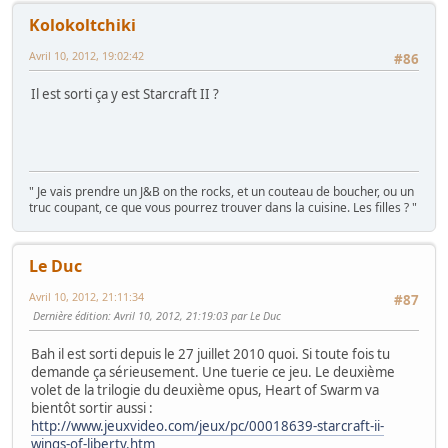
Kolokoltchiki
Avril 10, 2012, 19:02:42
#86
Il est sorti ça y est Starcraft II ?
" Je vais prendre un J&B on the rocks, et un couteau de boucher, ou un
truc coupant, ce que vous pourrez trouver dans la cuisine. Les filles ? "
Le Duc
Avril 10, 2012, 21:11:34
#87
Dernière édition
: Avril 10, 2012, 21:19:03 par Le Duc
Bah il est sorti depuis le 27 juillet 2010 quoi. Si toute fois tu
demande ça sérieusement. Une tuerie ce jeu. Le deuxième
volet de la trilogie du deuxième opus, Heart of Swarm va
bientôt sortir aussi :
http://www.jeuxvideo.com/jeux/pc/00018639-starcraft-ii-
wings-of-liberty.htm