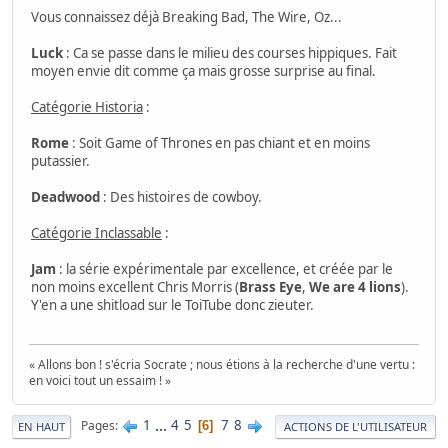
Vous connaissez déjà Breaking Bad, The Wire, Oz...
Luck
: Ca se passe dans le milieu des courses hippiques. Fait
moyen envie dit comme ça mais grosse surprise au final.
Catégorie Historia
:
Rome
: Soit Game of Thrones en pas chiant et en moins
putassier.
Deadwood
: Des histoires de cowboy.
Catégorie Inclassable
:
Jam
: la série expérimentale par excellence, et créée par le
non moins excellent Chris Morris (
Brass Eye
,
We are 4 lions
).
Y'en a une shitload sur le ToiTube donc zieuter.
« Allons bon ! s'écria Socrate ; nous étions à la recherche d'une vertu :
en voici tout un essaim ! »
1
...
4
5
7
8
Pages
6
EN HAUT
ACTIONS DE L'UTILISATEUR