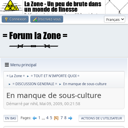
La Zone - Un peu de brute dans
un monde de finesse
Publication de textes sombres, débiles, violents.
Connexion
Inscrivez-vous
Menu principal
= La Zone =
= TOUT ET N'IMPORTE QUOI =
►
= DISCUSSION GENERALE =
En manque de sous-culture
►
►
En manque de sous-culture
Démarré par nihil, Mai 09, 2009, 00:21:58
1
...
4
5
7
8
Pages
6
EN BAS
ACTIONS DE L'UTILISATEUR