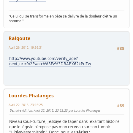
"Celui qui se transforme en bête se délivre de la douleur d'être un
homme."
Ralgoute
Avril 26, 2012, 19:36:31
#88
http://www.youtube.com/verify_age?
next_url=%2Fwatch%3Fv%3DBABX62kPuZw
Lourdes Phalanges
Avril 22, 2015, 23:16:25
#89
Dernière édition
: Avril 22, 2015, 23:22:25 par Lourdes Phalanges
Niveau sous-culture, j'essaye de taper dans l'exaltant histoire
que le légiste n'expose pas mon cerveau sur son tumblr
"UlglyWesternBrain". Donc, pour les
séries
: