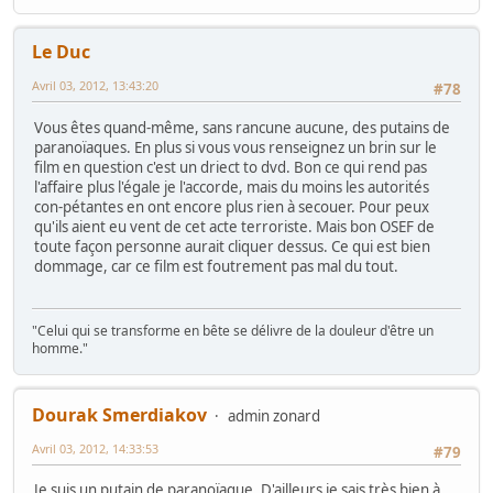
Le Duc
Avril 03, 2012, 13:43:20
#78
Vous êtes quand-même, sans rancune aucune, des putains de
paranoïaques. En plus si vous vous renseignez un brin sur le
film en question c'est un driect to dvd. Bon ce qui rend pas
l'affaire plus l'égale je l'accorde, mais du moins les autorités
con-pétantes en ont encore plus rien à secouer. Pour peux
qu'ils aient eu vent de cet acte terroriste. Mais bon OSEF de
toute façon personne aurait cliquer dessus. Ce qui est bien
dommage, car ce film est foutrement pas mal du tout.
"Celui qui se transforme en bête se délivre de la douleur d'être un
homme."
Dourak Smerdiakov
admin zonard
Avril 03, 2012, 14:33:53
#79
Je suis un putain de paranoïaque. D'ailleurs je sais très bien à